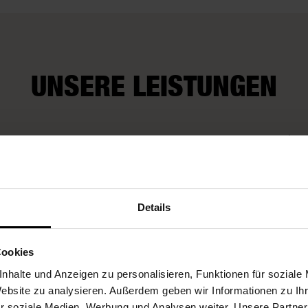
UNSERE LEISTUNGEN
Wir kü
rop-Service
Fleurop-Gutscheine
auch um
Wünsch
Details
Cookies
nhalte und Anzeigen zu personalisieren, Funktionen für soziale
Website zu analysieren. Außerdem geben wir Informationen zu I
r soziale Medien, Werbung und Analysen weiter. Unsere Partner