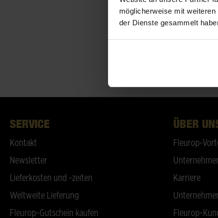
möglicherweise mit weiteren
der Dienste gesammelt habe
SERVICE
ÜBER UN
Kontakt
Fleurop-Vort
Newsletter
Unternehmen
Lieferkosten und -zeiten
Karriere
Weltweite Lieferung
Unternehmen
Fleurop-Gutschein kaufen
Fleurop-Kun