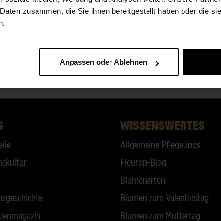
ÜBER UNS
 Daten zusammen, die Sie ihnen bereitgestellt haben oder die s
n.
Klinik-Friedhofsbote
Anpassen oder Ablehnen
ZURÜCK NACH OBEN
S
WISSENSWERTES
eile
Allgemeine Pflegetipps
skultur
Fleurop-Blog
Blumenarten
sgeschichte
Blumen zum Valentinstag
denmagazin
Blumen zum Muttertag