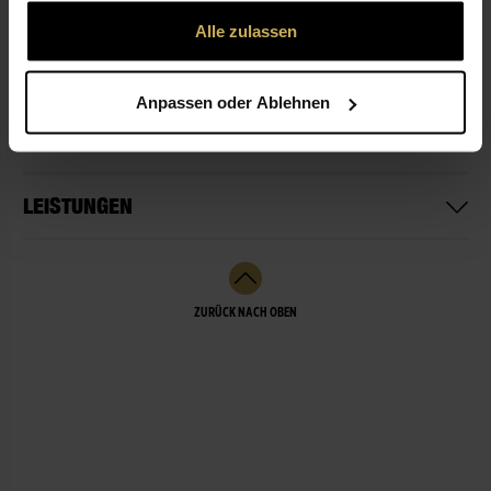
gesammelt haben.
Alle zulassen
ÖFFNUNGSZEITEN
Anpassen oder Ablehnen
NICHT LIEFERBEREIT
LEISTUNGEN
ZURÜCK NACH OBEN