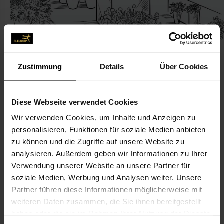
Zustimmung
Details
Über Cookies
KONTAKT
Diese Webseite verwendet Cookies
Wir verwenden Cookies, um Inhalte und Anzeigen zu
Blumenbiester
personalisieren, Funktionen für soziale Medien anbieten
Gabriel, Rainer
zu können und die Zugriffe auf unsere Website zu
Malchower Weg 75
analysieren. Außerdem geben wir Informationen zu Ihrer
Verwendung unserer Website an unsere Partner für
13053 Berlin
soziale Medien, Werbung und Analysen weiter. Unsere
Partner führen diese Informationen möglicherweise mit
030-9869 76 62
weiteren Daten zusammen, die Sie ihnen bereitgestellt
030-9799 96 09
haben oder die sie im Rahmen Ihrer Nutzung der Dienste
hello@blumenbiester.de