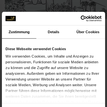
Zustimmung
Details
Über Cookies
KONTAKT
Diese Webseite verwendet Cookies
Wir verwenden Cookies, um Inhalte und Anzeigen zu
Blütenpracht
personalisieren, Funktionen für soziale Medien anbieten
Topalsoy Gülsüm
zu können und die Zugriffe auf unsere Website zu
Paul-Roosen-Str. 12
analysieren. Außerdem geben wir Informationen zu Ihrer
Verwendung unserer Website an unsere Partner für
22767 Hamburg
soziale Medien, Werbung und Analysen weiter. Unsere
Partner führen diese Informationen möglicherweise mit
040-3176 79 00
weiteren Daten zusammen, die Sie ihnen bereitgestellt
haben oder die sie im Rahmen Ihrer Nutzung der Dienste
bluetenpracht2019@gmx.de