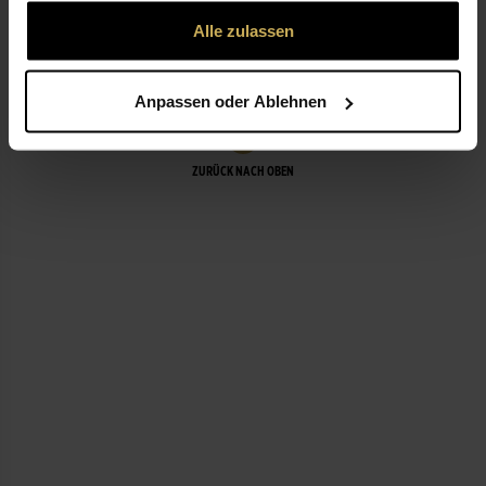
gesammelt haben.
Alle zulassen
LEISTUNGEN
Anpassen oder Ablehnen
ZURÜCK NACH OBEN