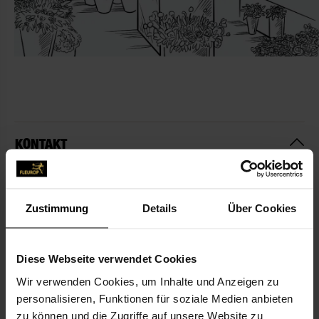
KONTAKT
Blumen-Freund
Schröter, Ingrid
Zustimmung
Details
Über Cookies
Liebenwerdaer Str. 33
04931 Mühlberg
Diese Webseite verwendet Cookies
035342-712 80
Wir verwenden Cookies, um Inhalte und Anzeigen zu
035342-712 80
personalisieren, Funktionen für soziale Medien anbieten
zu können und die Zugriffe auf unsere Website zu
blumen-freundschroeter@web.de