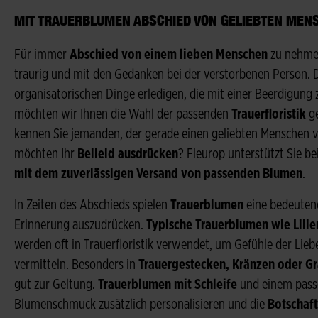
MIT TRAUERBLUMEN ABSCHIED VON GELIEBTEN ME
Für immer
Abschied von einem lieben Menschen
zu nehmen,
traurig und mit den Gedanken bei der verstorbenen Person.
organisatorischen Dinge erledigen, die mit einer Beerdigu
möchten wir Ihnen die Wahl der passenden
Trauerfloristik
ge
kennen Sie jemanden, der gerade einen geliebten Menschen ve
möchten Ihr
Beileid ausdrücken
? Fleurop unterstützt Sie be
mit dem zuverlässigen Versand von passenden Blumen
.
In Zeiten des Abschieds spielen
Trauerblumen
eine bedeuten
Erinnerung auszudrücken.
Typische Trauerblumen wie Lili
werden oft in Trauerfloristik verwendet, um Gefühle der Lie
vermitteln. Besonders in
Trauergestecken, Kränzen oder G
gut zur Geltung.
Trauerblumen mit Schleife
und einem pas
Blumenschmuck zusätzlich personalisieren und die
Botschaf