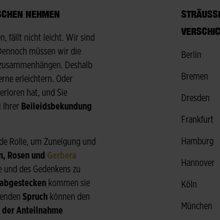
NSCHEN NEHMEN
STRÄUSSE 
ERSCHIC
 fällt nicht leicht. Wir sind
 Dennoch müssen wir die
Berlin
ng zusammenhängen. Deshalb
Bremen
rne erleichtern. Oder
rloren hat, und Sie
Dresden
i Ihrer
Beileidsbekundung
Frankfurt
Hamburg
de Rolle, um Zuneigung und
en, Rosen und
Gerbera
Hannover
be und des Gedenkens zu
rabgestecken
kommen sie
Köln
senden
Spruch
können den
München
t der Anteilnahme