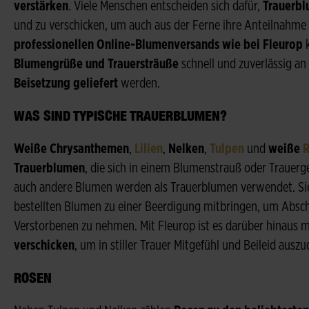
verstärken
. Viele Menschen entscheiden sich dafür,
Trauerbl
und zu verschicken, um auch aus der Ferne ihre Anteilnahme
professionellen Online-Blumenversands wie bei Fleurop
Blumengrüße und Trauersträuße
schnell und zuverlässig an
Beisetzung geliefert
werden.
WAS SIND TYPISCHE TRAUERBLUMEN?
Weiße Chrysanthemen
,
Lilien
,
Nelken
,
Tulpen
und
weiße
R
Trauerblumen
, die sich in einem Blumenstrauß oder Trauerg
auch andere Blumen werden als Trauerblumen verwendet. Sie
bestellten Blumen zu einer Beerdigung mitbringen, um Absc
Verstorbenen zu nehmen. Mit Fleurop ist es darüber hinaus 
verschicken
, um in stiller Trauer Mitgefühl und Beileid ausz
ROSEN