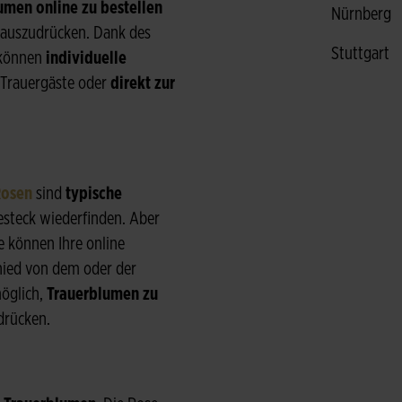
umen online zu bestellen
Nürnberg
 auszudrücken. Dank des
Stuttgart
können
individuelle
 Trauergäste oder
direkt zur
osen
sind
typische
esteck wiederfinden. Aber
 können Ihre online
hied von dem oder der
möglich,
Trauerblumen zu
udrücken.