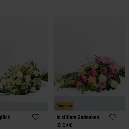
Premium
glück
In stillem Gedenken
82,99 €