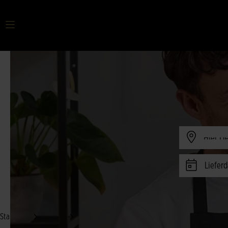
Ihr Suchbegriff
Verfügbark
Lieferd
Startseite
Anlässe
Trauerblumen