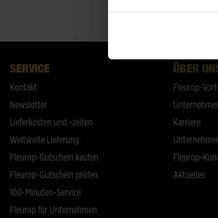
SERVICE
ÜBER UN
Kontakt
Fleurop-Vort
Newsletter
Unternehmen
Lieferkosten und -zeiten
Karriere
Weltweite Lieferung
Unternehmen
Fleurop-Gutschein kaufen
Fleurop-Kun
Fleurop-Gutschein prüfen
Aktuelles
100-Minuten-Service
Fleurop für Unternehmen