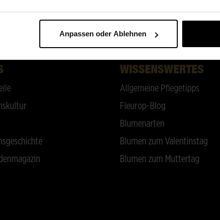
ZURÜCK NACH OBEN
Anpassen oder Ablehnen
S
WISSENSWERTES
eile
Allgemeine Pflegetipps
skultur
Fleurop-Blog
Blumenarten
sgeschichte
Blumen zum Valentinstag
denmagazin
Blumen zum Muttertag