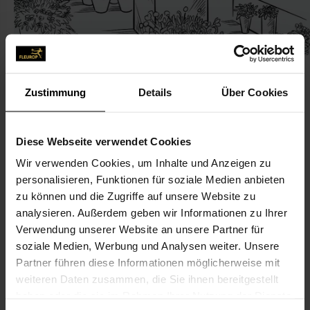
Zustimmung
Details
Über Cookies
KONTAKT
Diese Webseite verwendet Cookies
Wir verwenden Cookies, um Inhalte und Anzeigen zu
Blumen Pfaff
personalisieren, Funktionen für soziale Medien anbieten
Pfaff, Gustav, Blumen Pfaff
zu können und die Zugriffe auf unsere Website zu
Schwabacher Str. 198
analysieren. Außerdem geben wir Informationen zu Ihrer
Verwendung unserer Website an unsere Partner für
90763 Fürth
soziale Medien, Werbung und Analysen weiter. Unsere
Partner führen diese Informationen möglicherweise mit
0911-71 19 44
weiteren Daten zusammen, die Sie ihnen bereitgestellt
0911-71 19 80
haben oder die sie im Rahmen Ihrer Nutzung der Dienste