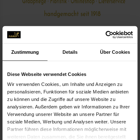
Zustimmung
Details
Über Cookies
KONTAKT
Diese Webseite verwendet Cookies
Ihr Florist Stellmacher
Wir verwenden Cookies, um Inhalte und Anzeigen zu
Ihr Florist Stellmacher, Inhaber Uzundiz Murat e.K.
personalisieren, Funktionen für soziale Medien anbieten
Grosse Mühlenstr. 69
zu können und die Zugriffe auf unsere Website zu
26506 Norden
analysieren. Außerdem geben wir Informationen zu Ihrer
Verwendung unserer Website an unsere Partner für
soziale Medien, Werbung und Analysen weiter. Unsere
04931-24 92
Partner führen diese Informationen möglicherweise mit
04931-93 64 92
weiteren Daten zusammen, die Sie ihnen bereitgestellt
info@florist-norden.de