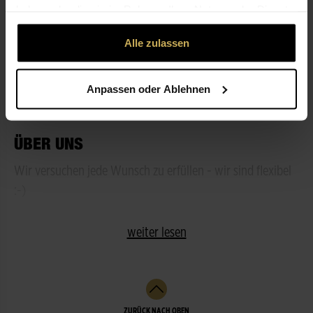
haben oder die sie im Rahmen Ihrer Nutzung der Dienste
gesammelt haben.
ÖFFNUNGSZEITEN
Alle zulassen
LEISTUNGEN
Anpassen oder Ablehnen
ÜBER UNS
Wir versuchen jede Wunsch zu erfüllen - wir sind flexibel
:-)
weiter lesen
ZURÜCK NACH OBEN