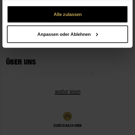
gesammelt haben.
Alle zulassen
ÖFFNUNGSZEITEN
Anpassen oder Ablehnen
LEISTUNGEN
ÜBER UNS
www.blumen-kueskes.de
weiter lesen
ZURÜCK NACH OBEN