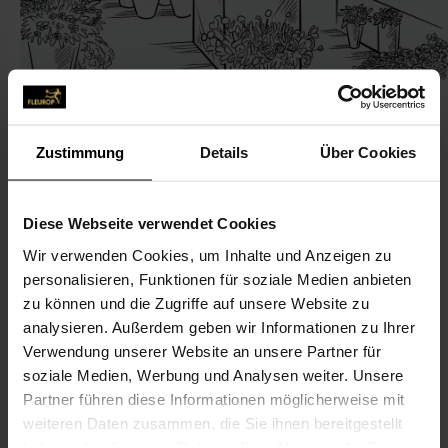
Zustimmung
Details
Über Cookies
KONTAKT
Diese Webseite verwendet Cookies
Blumen Küskens
Wir verwenden Cookies, um Inhalte und Anzeigen zu
Buchholz, Dagmar
personalisieren, Funktionen für soziale Medien anbieten
zu können und die Zugriffe auf unsere Website zu
Friedhofsallee 14
analysieren. Außerdem geben wir Informationen zu Ihrer
41372 Niederkrüchten
Verwendung unserer Website an unsere Partner für
soziale Medien, Werbung und Analysen weiter. Unsere
02163-458 59
Partner führen diese Informationen möglicherweise mit
02163-329 44
weiteren Daten zusammen, die Sie ihnen bereitgestellt
info@blumen-kueskens.de
haben oder die sie im Rahmen Ihrer Nutzung der Dienste