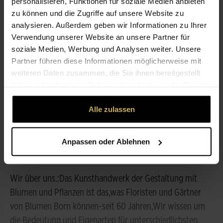
personalisieren, Funktionen für soziale Medien anbieten
zu können und die Zugriffe auf unsere Website zu
analysieren. Außerdem geben wir Informationen zu Ihrer
ÖFFNUNGSZEITEN
Verwendung unserer Website an unsere Partner für
soziale Medien, Werbung und Analysen weiter. Unsere
NICHT LIEFERBEREIT
Partner führen diese Informationen möglicherweise mit
weiteren Daten zusammen, die Sie ihnen bereitgestellt
haben oder die sie im Rahmen Ihrer Nutzung der Dienste
LEISTUNGEN
gesammelt haben.
Alle zulassen
ÜBER UNS
Anpassen oder Ablehnen
Spätannahme
Wir über uns.:Das Kunsthandwerk der Gestaltung mit
Blumen und Pflanzen ist das,was Floristen und Gärtner
von Blumen Born können-seit 60 Jahren,Wir wissen um
die Bedeutung und Eigenarten für unterschiedlichsten