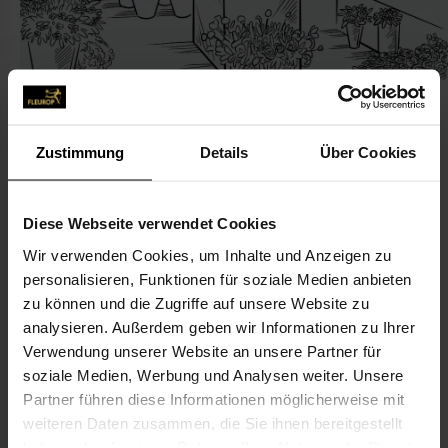
Zustimmung
Details
Über Cookies
KONTAKT
Diese Webseite verwendet Cookies
Blumenparadies Kähne
Wir verwenden Cookies, um Inhalte und Anzeigen zu
Kähne GbR, Sabine und Heiko
personalisieren, Funktionen für soziale Medien anbieten
zu können und die Zugriffe auf unsere Website zu
Mittelstr. 8
analysieren. Außerdem geben wir Informationen zu Ihrer
14641 Nauen
Verwendung unserer Website an unsere Partner für
soziale Medien, Werbung und Analysen weiter. Unsere
03321-45 49 81
Partner führen diese Informationen möglicherweise mit
weiteren Daten zusammen, die Sie ihnen bereitgestellt
kontakt@blumenparadies-nauen.de
haben oder die sie im Rahmen Ihrer Nutzung der Dienste