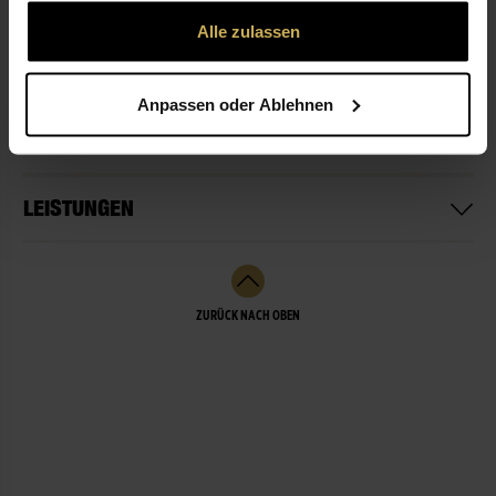
gesammelt haben.
Alle zulassen
ÖFFNUNGSZEITEN
Anpassen oder Ablehnen
NICHT LIEFERBEREIT
LEISTUNGEN
ZURÜCK NACH OBEN