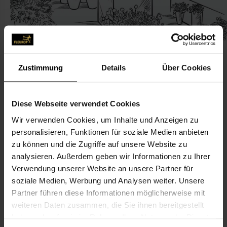
Zustimmung
Details
Über Cookies
KONTAKT
Diese Webseite verwendet Cookies
Wir verwenden Cookies, um Inhalte und Anzeigen zu
Gerhard Specking
personalisieren, Funktionen für soziale Medien anbieten
Specking, Gerhard
zu können und die Zugriffe auf unsere Website zu
Ahauser Str. 32
analysieren. Außerdem geben wir Informationen zu Ihrer
Verwendung unserer Website an unsere Partner für
48739 Legden
soziale Medien, Werbung und Analysen weiter. Unsere
Partner führen diese Informationen möglicherweise mit
02566-13 52
weiteren Daten zusammen, die Sie ihnen bereitgestellt
02566-18 84
haben oder die sie im Rahmen Ihrer Nutzung der Dienste
info@floristik-specking.de