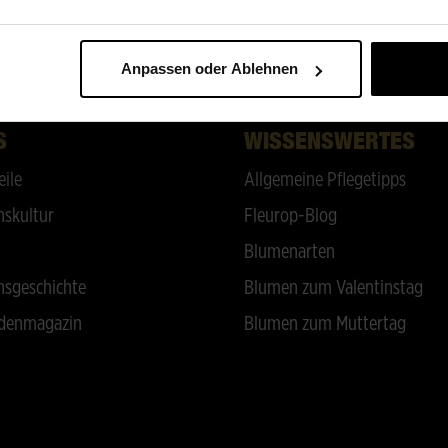
ZURÜCK NACH OBEN
Anpassen oder Ablehnen
S
WISSENSWERTES
eile
Allgemeine Pflegetipps
skultur
Fleurop-Blog
Blumenarten
sgeschichte
Blumen zum Valentinstag
denmagazin
Blumen zum Muttertag