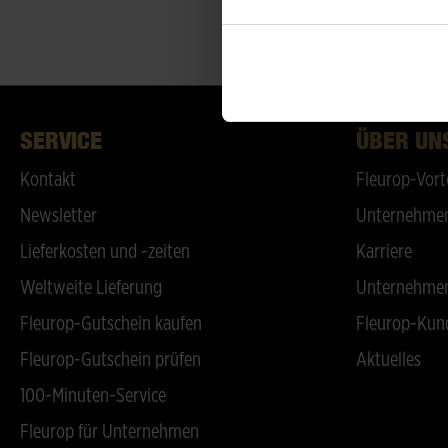
SERVICE
ÜBER UN
Kontakt
Fleurop-Vort
Newsletter
Unternehmen
Lieferkosten und -zeiten
Karriere
Weltweite Lieferung
Unternehmen
Fleurop-Gutschein kaufen
Fleurop-Kun
Fleurop-Gutschein prüfen
Aktuelles
100-Minuten-Service
Fleurop für Unternehmen