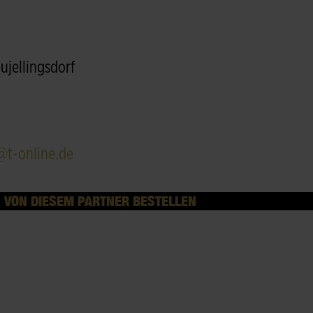
jellingsdorf
@t-online.de
VON DIESEM PARTNER BESTELLEN