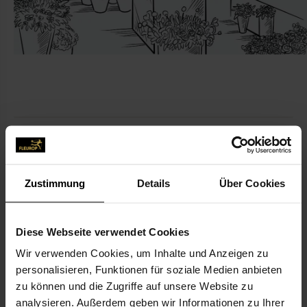
KONTAKT
Carmens Blumenoase
Zustimmung
Details
Über Cookies
Spinner, Lothar
Schwarzwaldstr. 29
77740 Bad Peterstal-Griesbach
Diese Webseite verwendet Cookies
Wir verwenden Cookies, um Inhalte und Anzeigen zu
07806-363
personalisieren, Funktionen für soziale Medien anbieten
zu können und die Zugriffe auf unsere Website zu
analysieren. Außerdem geben wir Informationen zu Ihrer
carmens-blumenoase@t-online.de