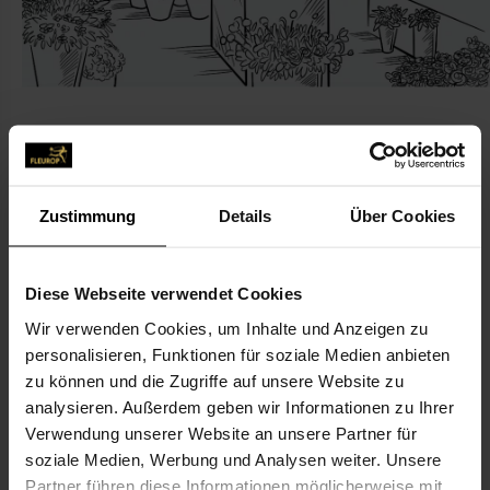
Zustimmung
Details
Über Cookies
KONTAKT
Blumen Langer
Diese Webseite verwendet Cookies
Langer, Axel
Wir verwenden Cookies, um Inhalte und Anzeigen zu
Blumenstr. 8
personalisieren, Funktionen für soziale Medien anbieten
33824 Werther
zu können und die Zugriffe auf unsere Website zu
analysieren. Außerdem geben wir Informationen zu Ihrer
05203-34 13
Verwendung unserer Website an unsere Partner für
05203-91 83 36
soziale Medien, Werbung und Analysen weiter. Unsere
Partner führen diese Informationen möglicherweise mit
blumen-langer@arcor.de