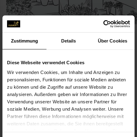
Zustimmung
Details
Über Cookies
KONTAKT
Diese Webseite verwendet Cookies
Wir verwenden Cookies, um Inhalte und Anzeigen zu
Blumen & Geschenke Peyn
personalisieren, Funktionen für soziale Medien anbieten
Peyn Dierk
zu können und die Zugriffe auf unsere Website zu
Rosenstr. 30
analysieren. Außerdem geben wir Informationen zu Ihrer
Verwendung unserer Website an unsere Partner für
25566 Lägerdorf
soziale Medien, Werbung und Analysen weiter. Unsere
Partner führen diese Informationen möglicherweise mit
04828-91 73
weiteren Daten zusammen, die Sie ihnen bereitgestellt
04828-96 20 26
haben oder die sie im Rahmen Ihrer Nutzung der Dienste
info@blumen-peyn.de