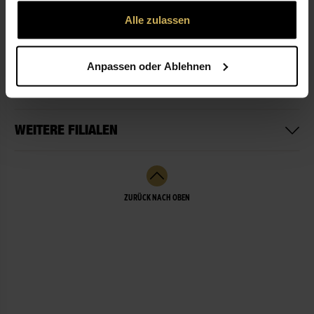
gesammelt haben.
Alle zulassen
ÖFFNUNGSZEITEN
Anpassen oder Ablehnen
LEISTUNGEN
WEITERE FILIALEN
ZURÜCK NACH OBEN