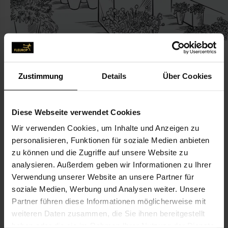
Zustimmung
Details
Über Cookies
KONTAKT
Diese Webseite verwendet Cookies
Gärtnerei und Blumen Zschorlich
Wir verwenden Cookies, um Inhalte und Anzeigen zu
personalisieren, Funktionen für soziale Medien anbieten
Zschorlich, Matthias, Gärtnerei und Blumen Zschorlich
zu können und die Zugriffe auf unsere Website zu
Schulstr. 2b
analysieren. Außerdem geben wir Informationen zu Ihrer
02977 Hoyerswerda
Verwendung unserer Website an unsere Partner für
soziale Medien, Werbung und Analysen weiter. Unsere
03571428386
Partner führen diese Informationen möglicherweise mit
weiteren Daten zusammen, die Sie ihnen bereitgestellt
haben oder die sie im Rahmen Ihrer Nutzung der Dienste
info@blumen-zschorlich.de