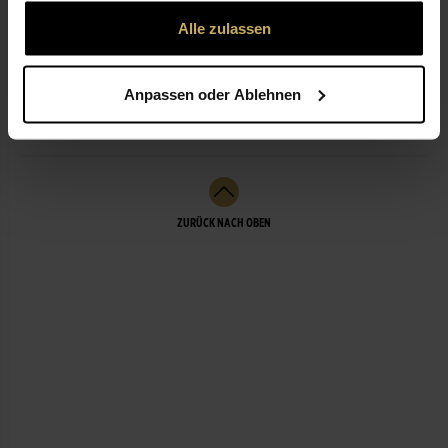
gesammelt haben.
Alle zulassen
ÖFFNUNGSZEITEN
Anpassen oder Ablehnen
LEISTUNGEN
ZURÜCK NACH OBEN