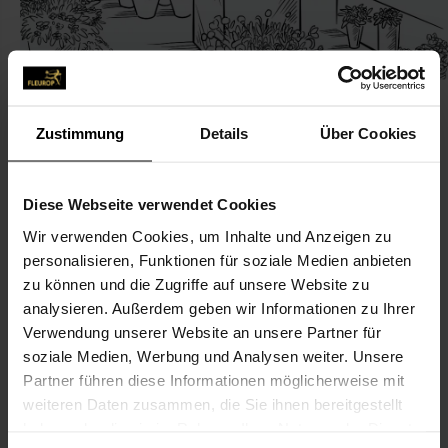
Zustimmung
Details
Über Cookies
KONTAKT
Diese Webseite verwendet Cookies
Wir verwenden Cookies, um Inhalte und Anzeigen zu
Helmut Beckmann
personalisieren, Funktionen für soziale Medien anbieten
Beckmann, Helmut
zu können und die Zugriffe auf unsere Website zu
Emsdettener Str. 1
analysieren. Außerdem geben wir Informationen zu Ihrer
Verwendung unserer Website an unsere Partner für
48485 Neuenkirchen
soziale Medien, Werbung und Analysen weiter. Unsere
Partner führen diese Informationen möglicherweise mit
05973-32 71
weiteren Daten zusammen, die Sie ihnen bereitgestellt
05973-934 52 02
haben oder die sie im Rahmen Ihrer Nutzung der Dienste
blumen.beckmann@gmail.com