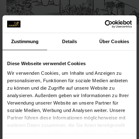
Zustimmung
Details
Über Cookies
KONTAKT
Diese Webseite verwendet Cookies
Wir verwenden Cookies, um Inhalte und Anzeigen zu
Blumen Christian Heller
personalisieren, Funktionen für soziale Medien anbieten
Blumen Christian Heller
zu können und die Zugriffe auf unsere Website zu
Rellinghauser Str. 272b
analysieren. Außerdem geben wir Informationen zu Ihrer
Verwendung unserer Website an unsere Partner für
45136 Essen
soziale Medien, Werbung und Analysen weiter. Unsere
Partner führen diese Informationen möglicherweise mit
0201-25 24 33
weiteren Daten zusammen, die Sie ihnen bereitgestellt
0201-266 76 63
haben oder die sie im Rahmen Ihrer Nutzung der Dienste
blumenheller@t-online.de