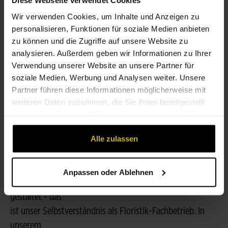
Diese Webseite verwendet Cookies
Wir verwenden Cookies, um Inhalte und Anzeigen zu
personalisieren, Funktionen für soziale Medien anbieten
ÖFFNUNGSZEITEN
zu können und die Zugriffe auf unsere Website zu
analysieren. Außerdem geben wir Informationen zu Ihrer
NICHT LIEFERBEREIT
Verwendung unserer Website an unsere Partner für
soziale Medien, Werbung und Analysen weiter. Unsere
Partner führen diese Informationen möglicherweise mit
LEISTUNGEN
weiteren Daten zusammen, die Sie ihnen bereitgestellt
haben oder die sie im Rahmen Ihrer Nutzung der Dienste
gesammelt haben.
ÜBER UNS
Alle zulassen
nichts alltägliches / über 70 Jahre
Anpassen oder Ablehnen
Frische Blumen, fachgerecht verarbeitet und kreativ
gestaltet - das
ist unser Selbstverständnis als Floristik-Fachbetrieb. In
unserem