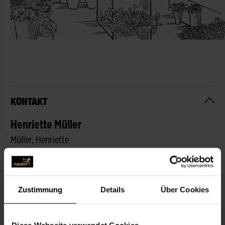
KONTAKT
Henriette Müller
Müller, Henriette
Breite Str. 6
50226 Frechen
Zustimmung
Details
Über Cookies
02234-528 79
02234-150 83
info@henny-mueller.de