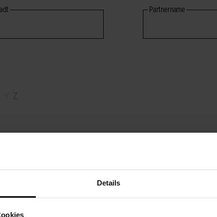
adt
Partnername
X
Y
Z
Details
S
WISSENSWERTES
Cookies
eile
Allgemeine Pflegetipps