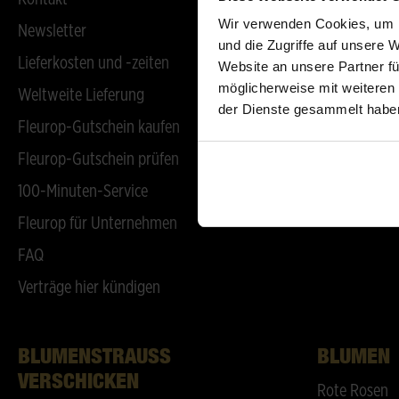
Wir verwenden Cookies, um I
Newsletter
Unternehmen
und die Zugriffe auf unsere 
Lieferkosten und -zeiten
Karriere
Website an unsere Partner fü
möglicherweise mit weiteren
Weltweite Lieferung
Unternehmen
der Dienste gesammelt habe
Fleurop-Gutschein kaufen
Fleurop-Kun
Fleurop-Gutschein prüfen
Aktuelles
100-Minuten-Service
Fleurop für Unternehmen
FAQ
Verträge hier kündigen
BLUMENSTRAUSS V
BLUMEN
ERSCHICKEN
Rote Rosen