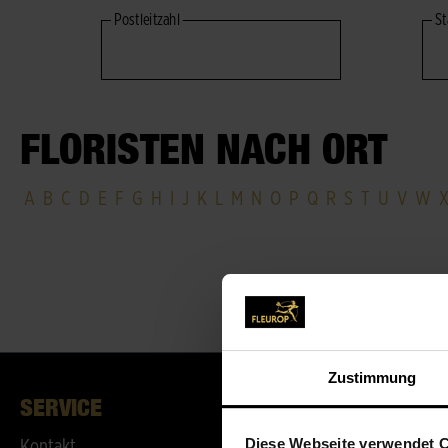
Postleitzahl
St
FLORISTEN NACH ORT
A
B
C
D
E
F
G
H
I
J
K
L
M
N
O
P
Q
R
S
T
U
V
W
Zustimmung
SERVICE
ÜBER UN
Diese Webseite verwendet 
Kontakt
Fleurop-Vort