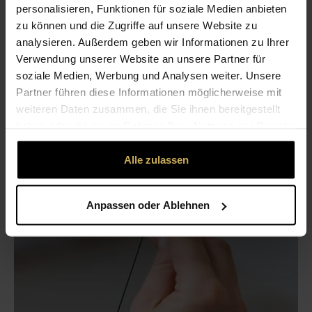
bis Du genügend Geldblumen für Deinen Blumenstrauß
personalisieren, Funktionen für soziale Medien anbieten
mit Geld vorbereitet hast.
zu können und die Zugriffe auf unsere Website zu
analysieren. Außerdem geben wir Informationen zu Ihrer
Verwendung unserer Website an unsere Partner für
soziale Medien, Werbung und Analysen weiter. Unsere
Partner führen diese Informationen möglicherweise mit
weiteren Daten zusammen, die Sie ihnen bereitgestellt
haben oder die sie im Rahmen Ihrer Nutzung der Dienste
gesammelt haben.
Alle zulassen
Anpassen oder Ablehnen