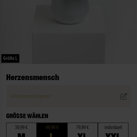
Größe L
Herzensmensch
Lieferadresse eingeben
GRÖSSE WÄHLEN
39,99 €
49,99 €
79,99 €
individuell
M
L
XL
XXL