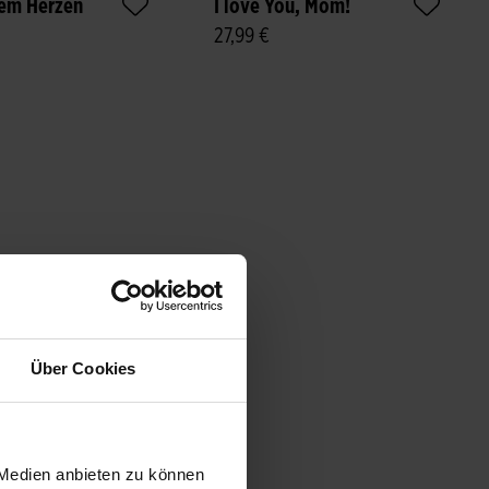
em Herzen
I love You, Mom!
27,99 €
Über Cookies
 Medien anbieten zu können