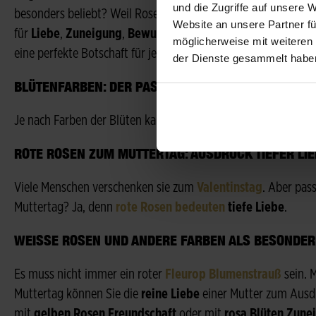
und die Zugriffe auf unsere 
besonders beliebt? Weil Rosen als
Königinnen der Blumen
g
Website an unsere Partner fü
für
Liebe
,
Zuneigung
,
Bewunderung
,
Dankbarkeit
und auch
möglicherweise mit weiteren
eine perfekte Botschaft für jede Mutter.
der Dienste gesammelt habe
BLÜTENFARBEN: DER PASSENDE ROSENSTRAUSS FÜR
Je nach Farben der Blüten kann die
Bedeutung der Rosen
ei
ROTE ROSEN ZUM MUTTERTAG: AUSDRUCK TIEFER LIE
Viele Menschen verschenken sie zum
Valentinstag
. Aber pas
Muttertag? Ja, denn
rote Rosen bedeuten
tiefe Liebe
.
WEISSE ROSEN UND ANDERE FARBEN ALS BESONDERE
Es muss nicht immer ein roter
Fleurop Blumenstrauß
sein. 
Muttertag können Sie die
reine Liebe
einer Mutter zum Ausd
mit
gelben Rosen
Freundschaft
oder mit
rosa Blüten
Zune