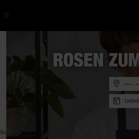
Ihr Suchbegriff
ROSEN ZU
Verfügbark
Lieferd
Startseite
Anlässe
Muttertag