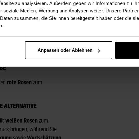
Website zu analysieren. Außerdem geben wir Informationen zu I
elten und im Allgemeinen
r soziale Medien, Werbung und Analysen weiter. Unsere Partner
 für
Schönheit
stehen –
 Daten zusammen, die Sie ihnen bereitgestellt haben oder die s
n.
 DEN MUTTERTAG
Anpassen oder Ablehnen
n wenig variieren.
BE
sen
rote Rosen
zum
 ALTERNATIVE
Mit
weißen Rosen
zum
ruck bringen, während Sie
igung
sowie
Wertschätzung