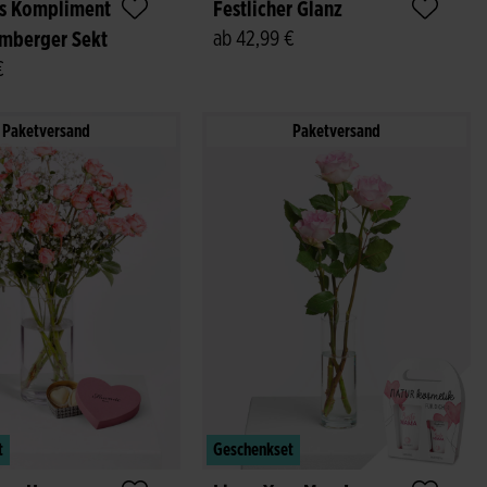
es Kompliment
Festlicher Glanz
ab 42,99 €
umberger Sekt
€
Paketversand
Paketversand
t
Geschenkset