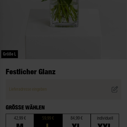
Größe L
Festlicher Glanz
Lieferadresse eingeben
GRÖSSE WÄHLEN
42,99 €
59,99 €
84,99 €
individuell
M
L
XL
XXL