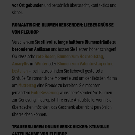
vor Ort gebunden
und persönlich überbracht, kontaktlos und
sicher.
ROMANTISCHE BLUMEN VERSENDEN: LIEBESGRÜSSE V
ON FLEUROP
Verschenken Sie
stilvolle, lange haltbare Blumensträuße zu
besonderen Anlässen
und lassen Sie Herzen höher schlagen!
Ob klassische
rote Rosen
,
Blumen zum Hochzeitstag
,
Amaryllis
im
Winter
oder
Blumen zum Valentinstag
online
bestellen
– bei Fleurop finden Sie liebevoll gestaltete
Sträuße für romantische Momente und um der liebsten Mama
am
Muttertag
eine Freude zu bereiten. Sie möchten
jemandem
Gute Besserung
wünschen? Senden Sie Blumen
zur Genesung. Fleurop ist Ihre erste Anlaufstelle, wenn Sie
überraschen möchten, das Geschenk aber nicht persönlich
überreichen können.
TRAUERBLUMEN ONLINE VERSCHICKEN: STILVOLLE
ANTEILNAHME VON FLEUROP