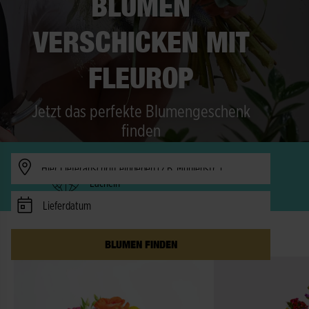
BLUMEN
VERSCHICKEN MIT
FLEUROP
Jetzt das perfekte Blumengeschenk
finden
Verfügbarkeit prüfen
Freude in 150 Länder - schneller als ein
Lächeln
Lieferdatum
DIE BESTSELLER IM AUGUST
BLUMEN FINDEN