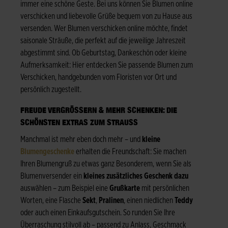
immer eine schöne Geste. Bei uns können Sie Blumen online
verschicken und liebevolle Grüße bequem von zu Hause aus
versenden. Wer Blumen verschicken online möchte, findet
saisonale Sträuße, die perfekt auf die jeweilige Jahreszeit
abgestimmt sind. Ob Geburtstag, Dankeschön oder kleine
Aufmerksamkeit: Hier entdecken Sie passende Blumen zum
Verschicken, handgebunden vom Floristen vor Ort und
persönlich zugestellt.
FREUDE VERGRÖSSERN & MEHR SCHENKEN: DIE S
CHÖNSTEN EXTRAS ZUM STRAUSS
Manchmal ist mehr eben doch mehr – und
kleine
Blumengeschenke
erhalten die Freundschaft: Sie machen
Ihren Blumengruß zu etwas ganz Besonderem, wenn Sie als
Blumenversender ein
kleines zusätzliches Geschenk dazu
auswählen – zum Beispiel eine
Grußkarte
mit persönlichen
Worten, eine Flasche
Sekt
,
Pralinen
, einen niedlichen
Teddy
oder auch einen Einkaufsgutschein. So runden Sie Ihre
Überraschung stilvoll ab – passend zu Anlass, Geschmack