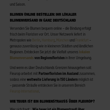
und Saison.
BLUMEN ONLINE BESTELLEN: IHR LOKALER
BLUMENVERSAND IN GANZ DEUTSCHLAND
Versenden Sie Blumen bequem online – die Bindung erfolgt
frisch beim Floristen vor Ort. Unser Netzwerk liefert in
Metropolen wie
Berlin
,
Hamburg
,
München
und
Frankfurt
–
genauso zuverlässig wie in kleineren Städten und ländlichen
Regionen. Entdecken Sie jetzt die Vielfalt unseres
lokalen
Blumenversands
von Regionsfloristen
in Ihrer Umgebung.
Und wenn es über Deutschlands Grenzen hinausgehen soll:
Fleurop arbeitet mit
Partnerfloristen im Ausland
zusammen,
sodass eine
weltweite Lieferung in 150 Ländern
möglich ist
– passende Sträuße entdecken Sie in unserem Bereich
Fleurop International
.
WIE TEUER IST EIN BLUMENSTRAUSS ÜBER FLEUROP?
Wer sich fragt: „
Wie teuer ist ein Blumenstrauß über