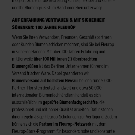
möglich. So bleibt die Bestellung schnell, flexibel und sicher –
und Ihr Blumengruß ist im Handumdrehen unterwegs.
AUF ERFAHRUNG VERTRAUEN & MIT SICHERHEIT
SCHENKEN: 100 JAHRE FLEUROP
Wenn Sie Ihren Verwandten, Freunden, Geschäftspartnern
oder Kunden Blumen schicken möchten, sind Sie bei Fleurop
in sicheren Händen: Mit über 100 Jahren Erfahrung und
mittlerweile
über 100 Millionen (!) überbrachten
Blumengrüßen
ist das Berliner Unternehmen führend im
Versand frischer Ware. Dabei garantieren wir
Blumenversand auf höchstem Niveau
: bei den rund 5.000
Partner-Floristen deutschlandweit und etwa 50.000
internationalen Blumenfachhändlern handelt es sich
ausschließlich um
geprüfte Blumenfachgeschäfte
, die
professionell und mit hoher Qualität arbeiten. Dafür stehen
ihnen regelmäßige Fleurop-Schulungen zur Verfügung. Zudem
können sich die
Partner im Fleurop-Netzwerk
mit dem
Fleurop-Stars-Programm für besonders hohe und konstante