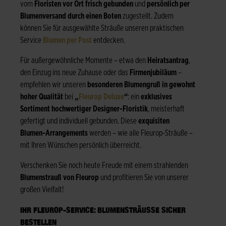
vom
Floristen vor Ort frisch gebunden
und
persönlich per
Blumenversand durch einen Boten
zugestellt. Zudem
können Sie für ausgewählte Sträuße unseren praktischen
Service
Blumen per Post
entdecken.
Für außergewöhnliche Momente – etwa den
Heiratsantrag
,
den Einzug ins neue Zuhause oder das
Firmenjubiläum
–
empfehlen wir unseren
besonderen Blumengruß in gewohnt
hoher Qualität
bei
„
Fleurop Deluxe
“
: ein
exklusives
Sortiment hochwertiger Designer-Floristik
, meisterhaft
gefertigt und individuell gebunden. Diese
exquisiten
Blumen-Arrangements
werden – wie alle Fleurop-Sträuße –
mit Ihren Wünschen persönlich überreicht.
Verschenken Sie noch heute Freude mit einem strahlenden
Blumenstrauß von Fleurop
und profitieren Sie von unserer
großen Vielfalt!
IHR FLEUROP-SERVICE: BLUMENSTRÄUSSE SICHER B
ESTELLEN