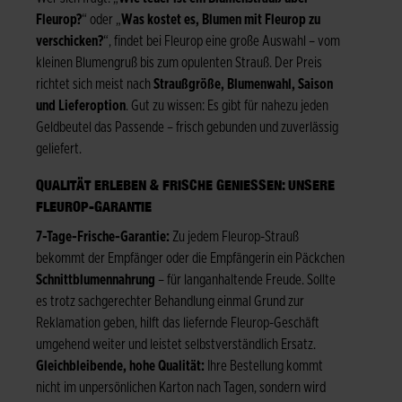
Fleurop?
“ oder „
Was kostet es, Blumen mit Fleurop zu
verschicken?
“, findet bei Fleurop eine große Auswahl – vom
kleinen Blumengruß bis zum opulenten Strauß. Der Preis
richtet sich meist nach
Straußgröße, Blumenwahl, Saison
und Lieferoption
. Gut zu wissen: Es gibt für nahezu jeden
Geldbeutel das Passende – frisch gebunden und zuverlässig
geliefert.
QUALITÄT ERLEBEN & FRISCHE GENIESSEN: UNSERE F
LEUROP-GARANTIE
7-Tage-Frische-Garantie:
Zu jedem Fleurop-Strauß
bekommt der Empfänger oder die Empfängerin ein Päckchen
Schnittblumennahrung
– für langanhaltende Freude. Sollte
es trotz sachgerechter Behandlung einmal Grund zur
Reklamation geben, hilft das liefernde Fleurop-Geschäft
umgehend weiter und leistet selbstverständlich Ersatz.
Gleichbleibende, hohe Qualität:
Ihre Bestellung kommt
nicht im unpersönlichen Karton nach Tagen, sondern wird