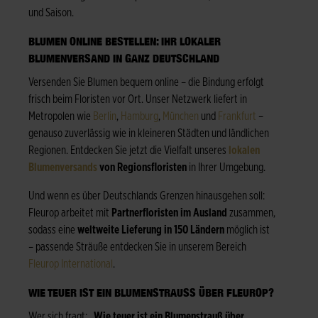
und Saison.
BLUMEN ONLINE BESTELLEN: IHR LOKALER
BLUMENVERSAND IN GANZ DEUTSCHLAND
Versenden Sie Blumen bequem online – die Bindung erfolgt
frisch beim Floristen vor Ort. Unser Netzwerk liefert in
Metropolen wie
Berlin
,
Hamburg
,
München
und
Frankfurt
–
genauso zuverlässig wie in kleineren Städten und ländlichen
Regionen. Entdecken Sie jetzt die Vielfalt unseres
lokalen
Blumenversands
von Regionsfloristen
in Ihrer Umgebung.
Und wenn es über Deutschlands Grenzen hinausgehen soll:
Fleurop arbeitet mit
Partnerfloristen im Ausland
zusammen,
sodass eine
weltweite Lieferung in 150 Ländern
möglich ist
– passende Sträuße entdecken Sie in unserem Bereich
Fleurop International
.
WIE TEUER IST EIN BLUMENSTRAUSS ÜBER FLEUROP?
Wer sich fragt: „
Wie teuer ist ein Blumenstrauß über