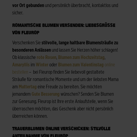
vor Ort gebunden
und persönlich überbracht, kontaktlos und
sicher.
ROMANTISCHE BLUMEN VERSENDEN: LIEBESGRÜSSE V
ON FLEUROP
Verschenken Sie
stilvolle, lange haltbare Blumensträuße zu
besonderen Anlässen
und lassen Sie Herzen höher schlagen!
Ob klassische
rote Rosen
,
Blumen zum Hochzeitstag
,
Amaryllis
im
Winter
oder
Blumen zum Valentinstag
online
bestellen
– bei Fleurop finden Sie liebevoll gestaltete
Sträuße für romantische Momente und um der liebsten Mama
am
Muttertag
eine Freude zu bereiten. Sie möchten
jemandem
Gute Besserung
wünschen? Senden Sie Blumen
zur Genesung. Fleurop ist Ihre erste Anlaufstelle, wenn Sie
überraschen möchten, das Geschenk aber nicht persönlich
überreichen können.
TRAUERBLUMEN ONLINE VERSCHICKEN: STILVOLLE
ANTEILNAHME VON FLEUROP