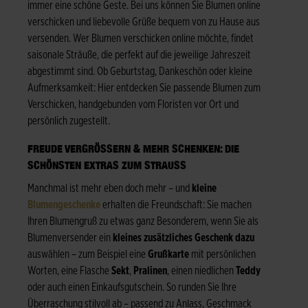
immer eine schöne Geste. Bei uns können Sie Blumen online
verschicken und liebevolle Grüße bequem von zu Hause aus
versenden. Wer Blumen verschicken online möchte, findet
saisonale Sträuße, die perfekt auf die jeweilige Jahreszeit
abgestimmt sind. Ob Geburtstag, Dankeschön oder kleine
Aufmerksamkeit: Hier entdecken Sie passende Blumen zum
Verschicken, handgebunden vom Floristen vor Ort und
persönlich zugestellt.
FREUDE VERGRÖSSERN & MEHR SCHENKEN: DIE S
CHÖNSTEN EXTRAS ZUM STRAUSS
Manchmal ist mehr eben doch mehr – und
kleine
Blumengeschenke
erhalten die Freundschaft: Sie machen
Ihren Blumengruß zu etwas ganz Besonderem, wenn Sie als
Blumenversender ein
kleines zusätzliches Geschenk dazu
auswählen – zum Beispiel eine
Grußkarte
mit persönlichen
Worten, eine Flasche
Sekt
,
Pralinen
, einen niedlichen
Teddy
oder auch einen Einkaufsgutschein. So runden Sie Ihre
Überraschung stilvoll ab – passend zu Anlass, Geschmack