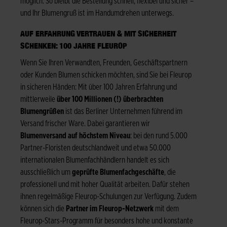
möglich. So bleibt die Bestellung schnell, flexibel und sicher –
und Ihr Blumengruß ist im Handumdrehen unterwegs.
AUF ERFAHRUNG VERTRAUEN & MIT SICHERHEIT
SCHENKEN: 100 JAHRE FLEUROP
Wenn Sie Ihren Verwandten, Freunden, Geschäftspartnern
oder Kunden Blumen schicken möchten, sind Sie bei Fleurop
in sicheren Händen: Mit über 100 Jahren Erfahrung und
mittlerweile
über 100 Millionen (!) überbrachten
Blumengrüßen
ist das Berliner Unternehmen führend im
Versand frischer Ware. Dabei garantieren wir
Blumenversand auf höchstem Niveau
: bei den rund 5.000
Partner-Floristen deutschlandweit und etwa 50.000
internationalen Blumenfachhändlern handelt es sich
ausschließlich um
geprüfte Blumenfachgeschäfte
, die
professionell und mit hoher Qualität arbeiten. Dafür stehen
ihnen regelmäßige Fleurop-Schulungen zur Verfügung. Zudem
können sich die
Partner im Fleurop-Netzwerk
mit dem
Fleurop-Stars-Programm für besonders hohe und konstante