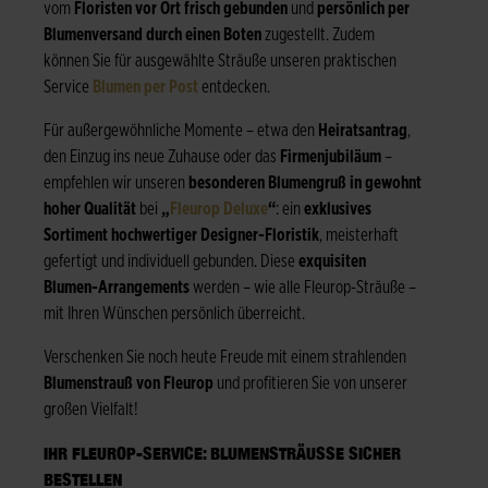
vom
Floristen vor Ort frisch gebunden
und
persönlich per
Blumenversand durch einen Boten
zugestellt. Zudem
können Sie für ausgewählte Sträuße unseren praktischen
Service
Blumen per Post
entdecken.
Für außergewöhnliche Momente – etwa den
Heiratsantrag
,
den Einzug ins neue Zuhause oder das
Firmenjubiläum
–
empfehlen wir unseren
besonderen Blumengruß in gewohnt
hoher Qualität
bei
„
Fleurop Deluxe
“
: ein
exklusives
Sortiment hochwertiger Designer-Floristik
, meisterhaft
gefertigt und individuell gebunden. Diese
exquisiten
Blumen-Arrangements
werden – wie alle Fleurop-Sträuße –
mit Ihren Wünschen persönlich überreicht.
Verschenken Sie noch heute Freude mit einem strahlenden
Blumenstrauß von Fleurop
und profitieren Sie von unserer
großen Vielfalt!
IHR FLEUROP-SERVICE: BLUMENSTRÄUSSE SICHER B
ESTELLEN