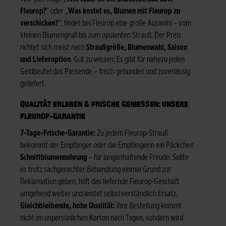
Fleurop?
“ oder „
Was kostet es, Blumen mit Fleurop zu
verschicken?
“, findet bei Fleurop eine große Auswahl – vom
kleinen Blumengruß bis zum opulenten Strauß. Der Preis
richtet sich meist nach
Straußgröße, Blumenwahl, Saison
und Lieferoption
. Gut zu wissen: Es gibt für nahezu jeden
Geldbeutel das Passende – frisch gebunden und zuverlässig
geliefert.
QUALITÄT ERLEBEN & FRISCHE GENIESSEN: UNSERE F
LEUROP-GARANTIE
7-Tage-Frische-Garantie:
Zu jedem Fleurop-Strauß
bekommt der Empfänger oder die Empfängerin ein Päckchen
Schnittblumennahrung
– für langanhaltende Freude. Sollte
es trotz sachgerechter Behandlung einmal Grund zur
Reklamation geben, hilft das liefernde Fleurop-Geschäft
umgehend weiter und leistet selbstverständlich Ersatz.
Gleichbleibende, hohe Qualität:
Ihre Bestellung kommt
nicht im unpersönlichen Karton nach Tagen, sondern wird