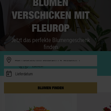
BLUMEN
VERSCHICKEN MIT
FLEUROP
Jetzt das perfekte Blumengeschenk
finden
Verfügbarkeit prüfen
Freude in 150 Länder - schneller als ein
Lächeln
Lieferdatum
DIE BESTSELLER IM AUGUST
BLUMEN FINDEN