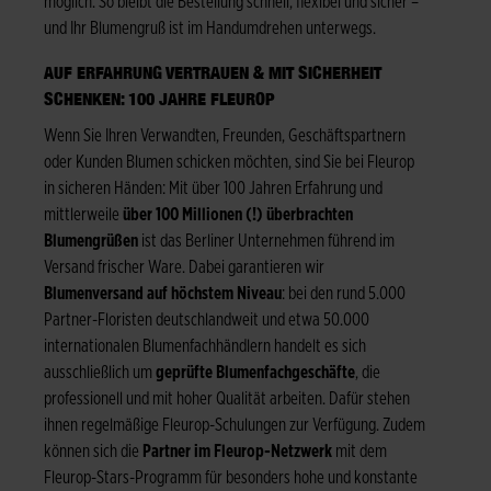
möglich. So bleibt die Bestellung schnell, flexibel und sicher –
und Ihr Blumengruß ist im Handumdrehen unterwegs.
AUF ERFAHRUNG VERTRAUEN & MIT SICHERHEIT
SCHENKEN: 100 JAHRE FLEUROP
Wenn Sie Ihren Verwandten, Freunden, Geschäftspartnern
oder Kunden Blumen schicken möchten, sind Sie bei Fleurop
in sicheren Händen: Mit über 100 Jahren Erfahrung und
mittlerweile
über 100 Millionen (!) überbrachten
Blumengrüßen
ist das Berliner Unternehmen führend im
Versand frischer Ware. Dabei garantieren wir
Blumenversand auf höchstem Niveau
: bei den rund 5.000
Partner-Floristen deutschlandweit und etwa 50.000
internationalen Blumenfachhändlern handelt es sich
ausschließlich um
geprüfte Blumenfachgeschäfte
, die
professionell und mit hoher Qualität arbeiten. Dafür stehen
ihnen regelmäßige Fleurop-Schulungen zur Verfügung. Zudem
können sich die
Partner im Fleurop-Netzwerk
mit dem
Fleurop-Stars-Programm für besonders hohe und konstante