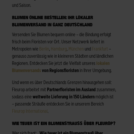
und Saison.
BLUMEN ONLINE BESTELLEN: IHR LOKALER
BLUMENVERSAND IN GANZ DEUTSCHLAND
Versenden Sie Blumen bequem online – die Bindung erfolgt
frisch beim Floristen vor Ort. Unser Netzwerk liefert in
Metropolen wie
Berlin
,
Hamburg
,
München
und
Frankfurt
–
genauso zuverlässig wie in kleineren Städten und ländlichen
Regionen. Entdecken Sie jetzt die Vielfalt unseres
lokalen
Blumenversands
von Regionsfloristen
in Ihrer Umgebung.
Und wenn es über Deutschlands Grenzen hinausgehen soll:
Fleurop arbeitet mit
Partnerfloristen im Ausland
zusammen,
sodass eine
weltweite Lieferung in 150 Ländern
möglich ist
– passende Sträuße entdecken Sie in unserem Bereich
Fleurop International
.
WIE TEUER IST EIN BLUMENSTRAUSS ÜBER FLEUROP?
Wer sich fragt: „
Wie teuer ist ein Blumenstrauß über