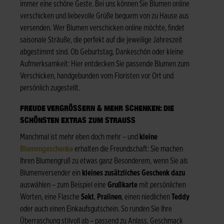
immer eine schöne Geste. Bei uns können Sie Blumen online
verschicken und liebevolle Grüße bequem von zu Hause aus
versenden. Wer Blumen verschicken online möchte, findet
saisonale Sträuße, die perfekt auf die jeweilige Jahreszeit
abgestimmt sind. Ob Geburtstag, Dankeschön oder kleine
Aufmerksamkeit: Hier entdecken Sie passende Blumen zum
Verschicken, handgebunden vom Floristen vor Ort und
persönlich zugestellt.
FREUDE VERGRÖSSERN & MEHR SCHENKEN: DIE S
CHÖNSTEN EXTRAS ZUM STRAUSS
Manchmal ist mehr eben doch mehr – und
kleine
Blumengeschenke
erhalten die Freundschaft: Sie machen
Ihren Blumengruß zu etwas ganz Besonderem, wenn Sie als
Blumenversender ein
kleines zusätzliches Geschenk dazu
auswählen – zum Beispiel eine
Grußkarte
mit persönlichen
Worten, eine Flasche
Sekt
,
Pralinen
, einen niedlichen
Teddy
oder auch einen Einkaufsgutschein. So runden Sie Ihre
Überraschung stilvoll ab – passend zu Anlass, Geschmack