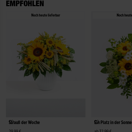
EMPFOHLEN
Noch heute lieferbar
Noch heute
Strauß der Woche
Ein Platz in der Sonne
29,99 €
ab 32,99 €