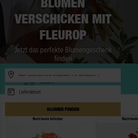
BLUMEN
VERSCHICKEN MIT
FLEUROP
Jetzt das perfekte Blumengeschenk
finden
Verfügbarkeit prüfen
Freude in 150 Länder - schneller als ein
Lächeln
Lieferdatum
DIE BESTSELLER IM AUGUST
BLUMEN FINDEN
Noch heute lieferbar
Noch heute