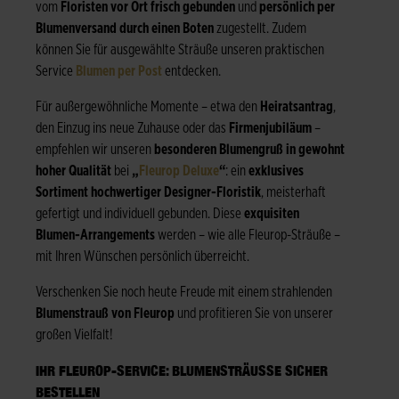
vom
Floristen vor Ort frisch gebunden
und
persönlich per
Blumenversand durch einen Boten
zugestellt. Zudem
können Sie für ausgewählte Sträuße unseren praktischen
Service
Blumen per Post
entdecken.
Für außergewöhnliche Momente – etwa den
Heiratsantrag
,
den Einzug ins neue Zuhause oder das
Firmenjubiläum
–
empfehlen wir unseren
besonderen Blumengruß in gewohnt
hoher Qualität
bei
„
Fleurop Deluxe
“
: ein
exklusives
Sortiment hochwertiger Designer-Floristik
, meisterhaft
gefertigt und individuell gebunden. Diese
exquisiten
Blumen-Arrangements
werden – wie alle Fleurop-Sträuße –
mit Ihren Wünschen persönlich überreicht.
Verschenken Sie noch heute Freude mit einem strahlenden
Blumenstrauß von Fleurop
und profitieren Sie von unserer
großen Vielfalt!
IHR FLEUROP-SERVICE: BLUMENSTRÄUSSE SICHER B
ESTELLEN