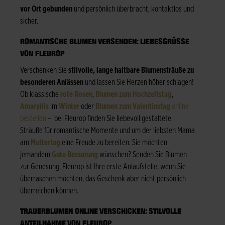
vor Ort gebunden
und persönlich überbracht, kontaktlos und
sicher.
ROMANTISCHE BLUMEN VERSENDEN: LIEBESGRÜSSE V
ON FLEUROP
Verschenken Sie
stilvolle, lange haltbare Blumensträuße zu
besonderen Anlässen
und lassen Sie Herzen höher schlagen!
Ob klassische
rote Rosen
,
Blumen zum Hochzeitstag
,
Amaryllis
im
Winter
oder
Blumen zum Valentinstag
online
bestellen
– bei Fleurop finden Sie liebevoll gestaltete
Sträuße für romantische Momente und um der liebsten Mama
am
Muttertag
eine Freude zu bereiten. Sie möchten
jemandem
Gute Besserung
wünschen? Senden Sie Blumen
zur Genesung. Fleurop ist Ihre erste Anlaufstelle, wenn Sie
überraschen möchten, das Geschenk aber nicht persönlich
überreichen können.
TRAUERBLUMEN ONLINE VERSCHICKEN: STILVOLLE
ANTEILNAHME VON FLEUROP