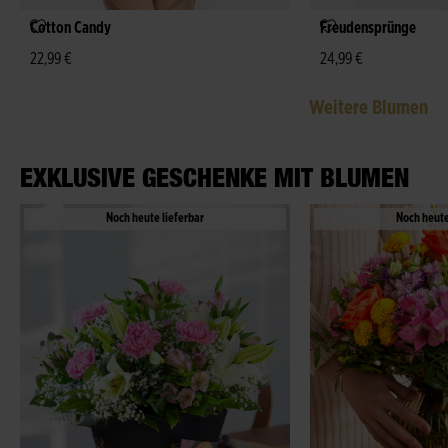
Cotton Candy
Freudensprünge
22,99 €
24,99 €
Weitere Blumen
EXKLUSIVE GESCHENKE MIT BLUMEN
Noch heute lieferbar
Noch heute