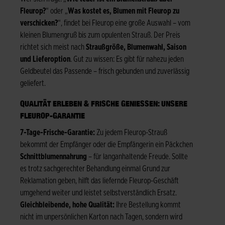
Fleurop?
“ oder „
Was kostet es, Blumen mit Fleurop zu
verschicken?
“, findet bei Fleurop eine große Auswahl – vom
kleinen Blumengruß bis zum opulenten Strauß. Der Preis
richtet sich meist nach
Straußgröße, Blumenwahl, Saison
und Lieferoption
. Gut zu wissen: Es gibt für nahezu jeden
Geldbeutel das Passende – frisch gebunden und zuverlässig
geliefert.
QUALITÄT ERLEBEN & FRISCHE GENIESSEN: UNSERE F
LEUROP-GARANTIE
7-Tage-Frische-Garantie:
Zu jedem Fleurop-Strauß
bekommt der Empfänger oder die Empfängerin ein Päckchen
Schnittblumennahrung
– für langanhaltende Freude. Sollte
es trotz sachgerechter Behandlung einmal Grund zur
Reklamation geben, hilft das liefernde Fleurop-Geschäft
umgehend weiter und leistet selbstverständlich Ersatz.
Gleichbleibende, hohe Qualität:
Ihre Bestellung kommt
nicht im unpersönlichen Karton nach Tagen, sondern wird