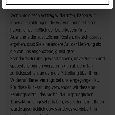
FOLGEN DES WIDERRUFS
Wenn Sie diesen Vertrag widerrufen, haben wir
Ihnen alle Zahlungen, die wir von Ihnen erhalten
haben, einschließlich der Lieferkosten (mit
Ausnahme der zusätzlichen Kosten, die sich daraus
ergeben, dass Sie eine andere Art der Lieferung als
die von uns angebotene, günstigste
Standardlieferung gewählt haben), unverzüglich und
spätestens binnen vierzehn Tagen ab dem Tag
zurückzuzahlen, an dem die Mitteilung über Ihren
Widerruf dieses Vertrags bei uns eingegangen ist.
Für diese Rückzahlung verwenden wir dasselbe
Zahlungsmittel, das Sie bei der ursprünglichen
Transaktion eingesetzt haben, es sei denn, mit Ihnen
wurde ausdrücklich etwas anderes vereinbart; in