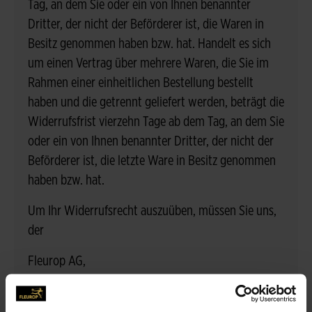
Tag, an dem Sie oder ein von Ihnen benannter
Dritter, der nicht der Beförderer ist, die Waren in
Besitz genommen haben bzw. hat. Handelt es sich
um einen Vertrag über mehrere Waren, die Sie im
Rahmen einer einheitlichen Bestellung bestellt
haben und die getrennt geliefert werden, beträgt die
Widerrufsfrist vierzehn Tage ab dem Tag, an dem Sie
oder ein von Ihnen benannter Dritter, der nicht der
Beförderer ist, die letzte Ware in Besitz genommen
haben bzw. hat.
Um Ihr Widerrufsrecht auszuüben, müssen Sie uns,
der
Fleurop AG,
Lindenstr. 3-4
12207 Berlin