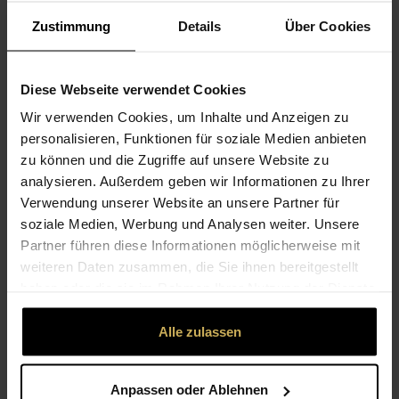
Telefon: 030 / 71371-202 (Mo - Fr: 08:00 - 16:00
Zustimmung
Details
Über Cookies
Uhr, Sa 08:00 - 12:00 Uhr),
Fax: 030 / 71371-198,
Diese Webseite verwendet Cookies
E-Mail: info@fleurop.de,
Wir verwenden Cookies, um Inhalte und Anzeigen zu
mittels einer eindeutigen Erklärung (z.B. ein mit der
personalisieren, Funktionen für soziale Medien anbieten
zu können und die Zugriffe auf unsere Website zu
Post versandter Brief, Telefax oder E-Mail) über
analysieren. Außerdem geben wir Informationen zu Ihrer
Ihren Entschluss, diesen Vertrag zu widerrufen,
Verwendung unserer Website an unsere Partner für
informieren. Sie können dafür das beigefügte
soziale Medien, Werbung und Analysen weiter. Unsere
Muster-Widerrufsformular verwenden, das jedoch
Partner führen diese Informationen möglicherweise mit
nicht vorgeschrieben ist.
weiteren Daten zusammen, die Sie ihnen bereitgestellt
haben oder die sie im Rahmen Ihrer Nutzung der Dienste
Zur Wahrung der Widerrufsfrist reicht es aus, dass
gesammelt haben.
Sie die Mitteilung über die Ausübung des
Alle zulassen
Widerrufsrechts vor Ablauf der Widerrufsfrist
absenden.
Anpassen oder Ablehnen