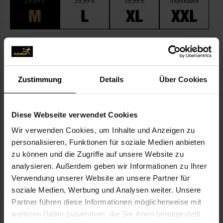
29,99 €
39,99 €
59,99 €
individuell
M
L
XL
XXL
Zum Merkzettel hinzufügen
BESCHREIBUNG
Zustimmung
Details
Über Cookies
PASSEND ZUM BLUMENGRUSS
Diese Webseite verwendet Cookies
Wir verwenden Cookies, um Inhalte und Anzeigen zu
personalisieren, Funktionen für soziale Medien anbieten
zu können und die Zugriffe auf unsere Website zu
analysieren. Außerdem geben wir Informationen zu Ihrer
Verwendung unserer Website an unsere Partner für
soziale Medien, Werbung und Analysen weiter. Unsere
Partner führen diese Informationen möglicherweise mit
Ich denk an Dich
weiteren Daten zusammen, die Sie ihnen bereitgestellt
3,99 €