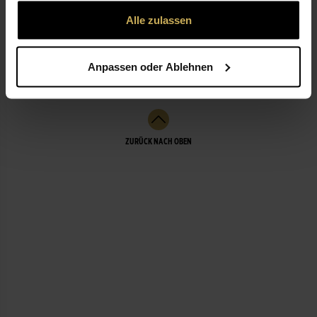
gesammelt haben.
IHREM PERSÖNLICHEN TEX…
MEHR
Alle zulassen
BEWERTUNGEN
Anpassen oder Ablehnen
ZURÜCK NACH OBEN