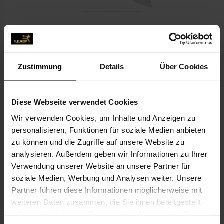
24,99 €*
Preise inkl. MwSt. zzgl. Versandkosten
Zustimmung
Details
Über Cookies
JETZT BESTELLEN
Zum Merkzettel hinzufügen
Diese Webseite verwendet Cookies
Produktnummer:
XTSCHLEIFE
Wir verwenden Cookies, um Inhalte und Anzeigen zu
personalisieren, Funktionen für soziale Medien anbieten
zu können und die Zugriffe auf unsere Website zu
analysieren. Außerdem geben wir Informationen zu Ihrer
BESCHREIBUNG
Verwendung unserer Website an unsere Partner für
soziale Medien, Werbung und Analysen weiter. Unsere
HOCHWERTIGE TRAUERSCHLEIFE, DIE SICH
Partner führen diese Informationen möglicherweise mit
HARMONISCH IN DEN GRABSCHMUCK
weiteren Daten zusammen, die Sie ihnen bereitgestellt
EINFÜGT. INDIVIDUELL GESTALTET MIT
haben oder die sie im Rahmen Ihrer Nutzung der Dienste