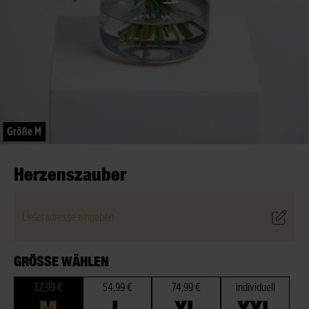
Größe M
Herzenszauber
Lieferadresse eingeben
GRÖSSE WÄHLEN
32,99 €
54,99 €
74,99 €
individuell
M
L
XL
XXL