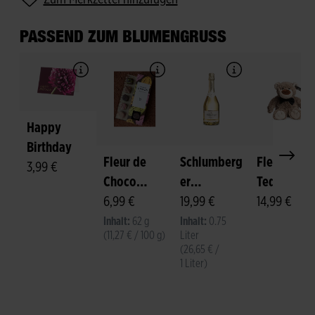
PASSEND ZUM BLUMENGRUSS
Happy
Birthday
Fleur de
Schlumberg
Fleurop-
3,99 €
Choco
er
Teddy
Pralinen
6,99 €
Sparkling
19,99 €
"Felix"
14,99 €
Brut
Inhalt:
62 g
Inhalt:
0.75
(11,27 € / 100 g)
Liter
(26,65 € /
1 Liter)