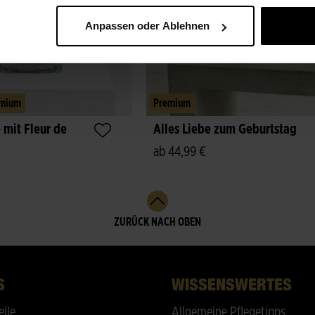
Anpassen oder Ablehnen
mium
Premium
mit Fleur de
Alles Liebe zum Geburtstag
ab 44,99 €
ZURÜCK NACH OBEN
S
WISSENSWERTES
eile
Allgemeine Pflegetipps