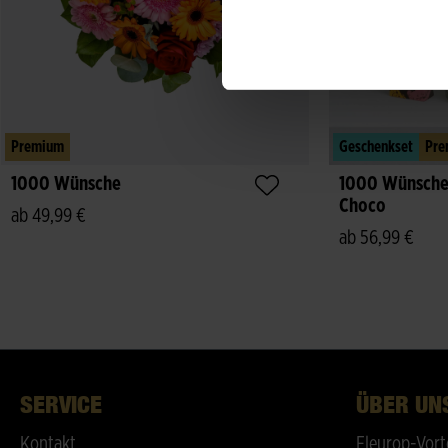
Premium
Geschenkset
Pre
1000 Wünsche
1000 Wünsche 
Choco
ab 49,99 €
ab 56,99 €
SERVICE
ÜBER UN
Kontakt
Fleurop-Vort