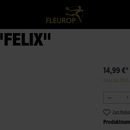
"FELIX"
14,99 €*
Preise inkl. MwSt.
Zum Merkze
Produktnu