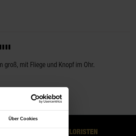
""
m groß, mit Fliege und Knopf im Ohr.
Über Cookies
UNSERE FLORISTEN