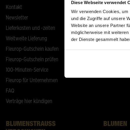
Diese Webseite verwendet 
Kontakt
Fleurop-Vort
Wir verwenden Cookies, um I
Newsletter
Unternehmen
und die Zugriffe auf unsere 
Website an unsere Partner fü
Lieferkosten und -zeiten
Karriere
möglicherweise mit weiteren
Weltweite Lieferung
Unternehmen
der Dienste gesammelt habe
Fleurop-Gutschein kaufen
Fleurop-Kun
Fleurop-Gutschein prüfen
Aktuelles
100-Minuten-Service
Fleurop für Unternehmen
FAQ
Verträge hier kündigen
BLUMENSTRAUSS V
BLUMEN