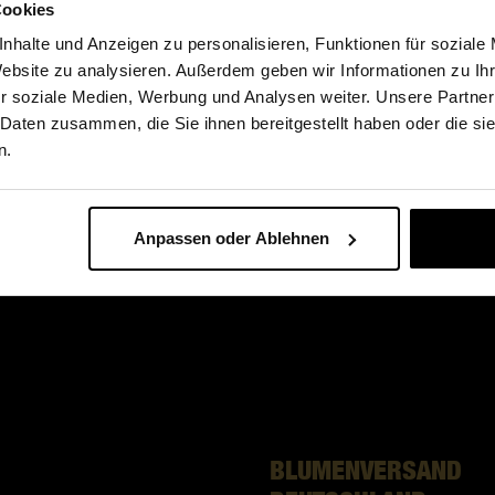
Cookies
eile
Allgemeine Pflegetipps
nhalte und Anzeigen zu personalisieren, Funktionen für soziale
skultur
Fleurop-Blog
Website zu analysieren. Außerdem geben wir Informationen zu I
r soziale Medien, Werbung und Analysen weiter. Unsere Partner
Blumenarten
 Daten zusammen, die Sie ihnen bereitgestellt haben oder die s
sgeschichte
Blumen zum Valentinstag
n.
denmagazin
Blumen zum Muttertag
Anpassen oder Ablehnen
BLUMENVERSAND