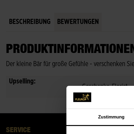
BESCHREIBUNG
BEWERTUNGEN
PRODUKTINFORMATIONEN
Der kleine Bär für große Gefühle - verschenken Si
Upselling:
Geschenke-Florist
Zustimmung
SERVICE
ÜBER UN