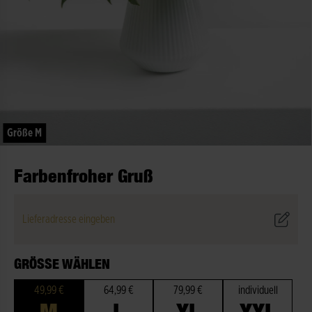
Größe M
Farbenfroher Gruß
Lieferadresse eingeben
GRÖSSE WÄHLEN
49,99 €
64,99 €
79,99 €
individuell
M
L
XL
XXL