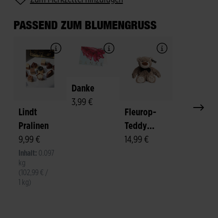
PASSEND ZUM BLUMENGRUSS
Danke
3,99 €
Lindt
Fleurop-
Pralinen
Teddy
9,99 €
"Felix"
14,99 €
Inhalt:
0.097
kg
(102,99 € /
1 kg)