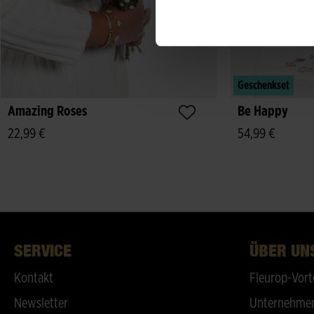
Geschenkset
Amazing Roses
Be Happy
22,99 €
54,99 €
SERVICE
ÜBER UN
Kontakt
Fleurop-Vort
Newsletter
Unternehmen