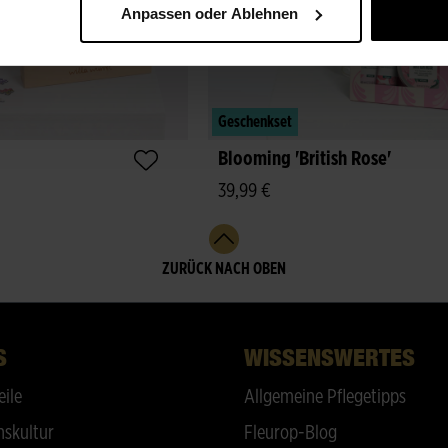
Anpassen oder Ablehnen
Geschenkset
Blooming 'British Rose'
39,99 €
ZURÜCK NACH OBEN
S
WISSENSWERTES
eile
Allgemeine Pflegetipps
skultur
Fleurop-Blog