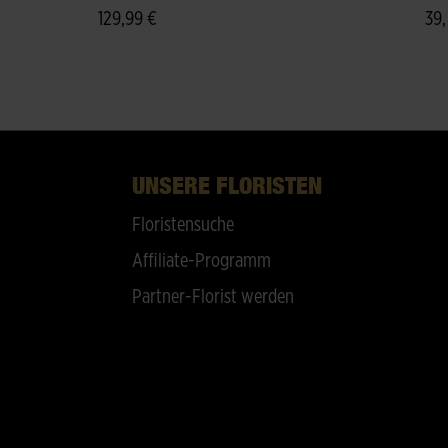
129,99 €
39,
UNSERE FLORISTEN
Floristensuche
Affiliate-Programm
Partner-Florist werden