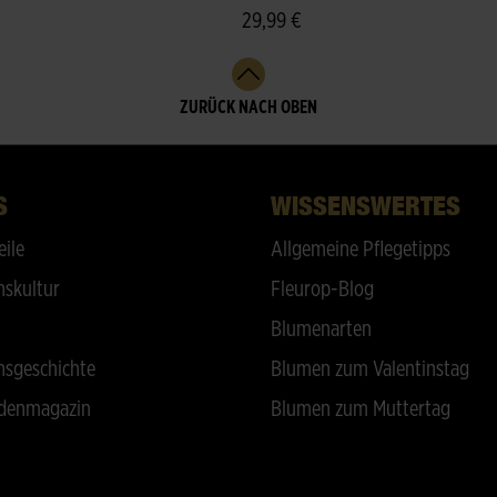
29,99 €
ZURÜCK NACH OBEN
S
WISSENSWERTES
eile
Allgemeine Pflegetipps
skultur
Fleurop-Blog
Blumenarten
sgeschichte
Blumen zum Valentinstag
denmagazin
Blumen zum Muttertag