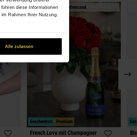
 führen diese Informationen
08.
Paketversand
ie im Rahmen Ihrer Nutzung
Alle zulassen
Geschenkset
Premium
Ges
French Love mit Champagner
Blo