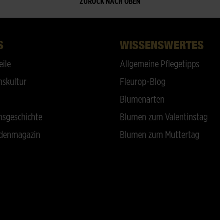
ZURÜCK NACH OBEN
S
WISSENSWERTES
eile
Allgemeine Pflegetipps
skultur
Fleurop-Blog
Blumenarten
sgeschichte
Blumen zum Valentinstag
denmagazin
Blumen zum Muttertag