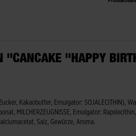
Produktnu
 "CANCAKE "HAPPY BIRT
cker, Kakaobutter, Emulgator: SOJALECITHIN), Was
onat, MILCHERZEUGNISSE, Emulgator: Rapslecithin, E
Calciumacetat, Salz, Gewürze, Aroma.