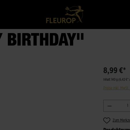
 BIRTHDAY"
8,99 €*
Inhalt:
140 g
(6,42 €* 
Preise inkl. MwSt.
Zum Merkze