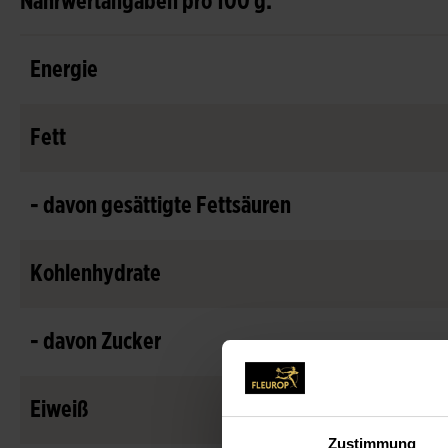
Nährwertangaben pro 100 g:
Energie
Fett
- davon gesättigte Fettsäuren
Kohlenhydrate
- davon Zucker
Eiweiß
Zustimmung