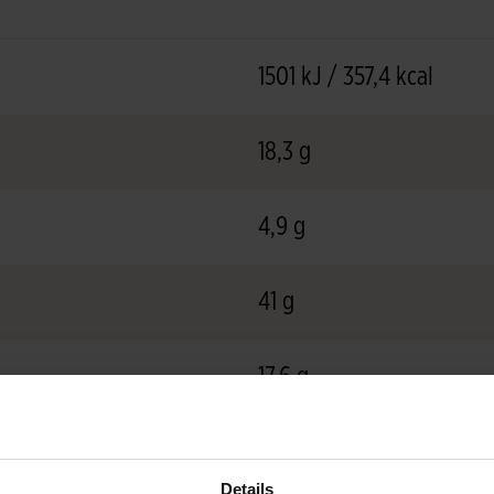
1501 kJ / 357,4 kcal
18,3 g
4,9 g
41 g
17,6 g
6,9 g
Details