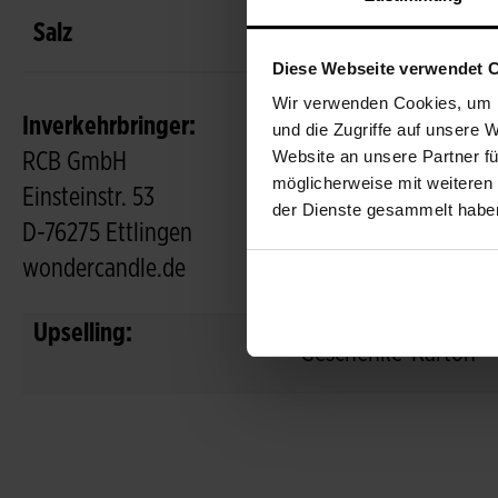
Salz
Diese Webseite verwendet 
Wir verwenden Cookies, um I
Inverkehrbringer:
und die Zugriffe auf unsere 
Website an unsere Partner fü
RCB GmbH
möglicherweise mit weiteren
Einsteinstr. 53
der Dienste gesammelt habe
D-76275 Ettlingen
wondercandle.de
Upselling:
Geschenke-Karton