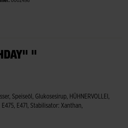
mmer:
0002498
HDAY" "
ser, Speiseöl, Glukosesirup, HÜHNERVOLLEI,
475, E471, Stabilisator: Xanthan,