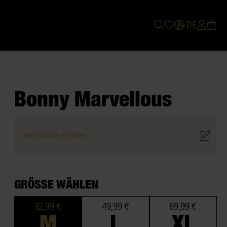
DE
Bonny Marvellous
Lieferadresse eingeben
GRÖSSE WÄHLEN
32,99 €
49,99 €
69,99 €
M
L
XL