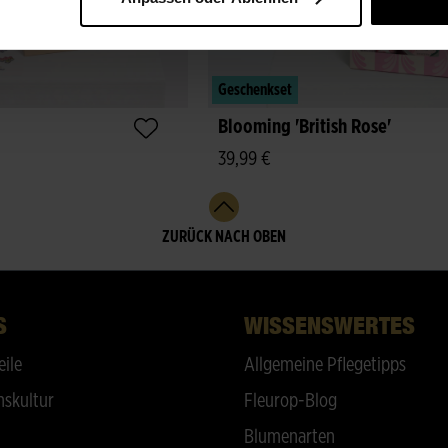
Geschenkset
Blooming 'British Rose'
39,99 €
ZURÜCK NACH OBEN
S
WISSENSWERTES
eile
Allgemeine Pflegetipps
skultur
Fleurop-Blog
Blumenarten