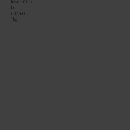
Inhalt:
0.097
kg
(102,99 € /
1 kg)