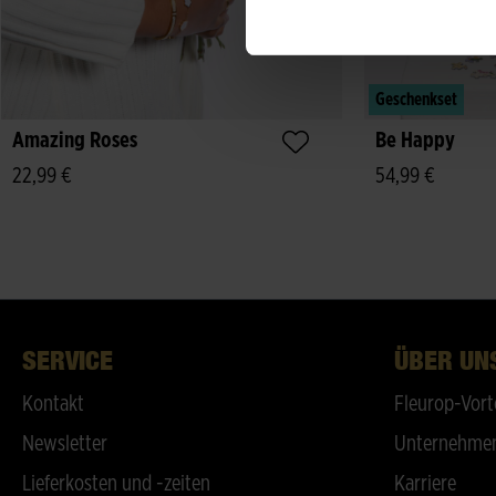
Geschenkset
Amazing Roses
Be Happy
22,99 €
54,99 €
SERVICE
ÜBER UN
Kontakt
Fleurop-Vort
Newsletter
Unternehmen
Lieferkosten und -zeiten
Karriere