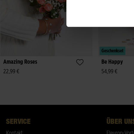
Geschenkset
Amazing Roses
Be Happy
22,99 €
54,99 €
SERVICE
ÜBER UN
Kontakt
Fleurop-Vort