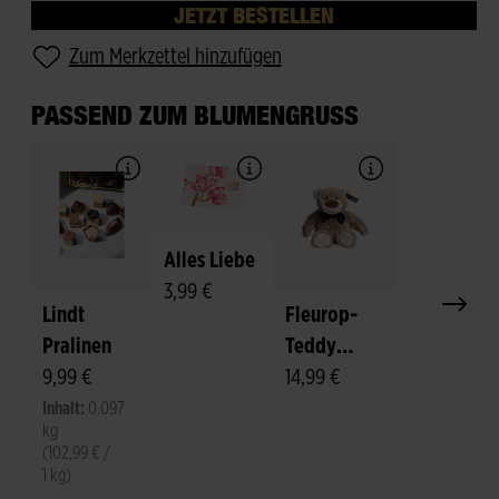
JETZT BESTELLEN
Zum Merkzettel hinzufügen
PASSEND ZUM BLUMENGRUSS
Alles Liebe
3,99 €
Lindt
Fleurop-
Pralinen
Teddy
9,99 €
"Felix"
14,99 €
Inhalt:
0.097
kg
(102,99 € /
1 kg)