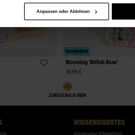
Anpassen oder Ablehnen
Geschenkset
Blooming 'British Rose'
39,99 €
ZURÜCK NACH OBEN
S
WISSENSWERTES
eile
Allgemeine Pflegetipps