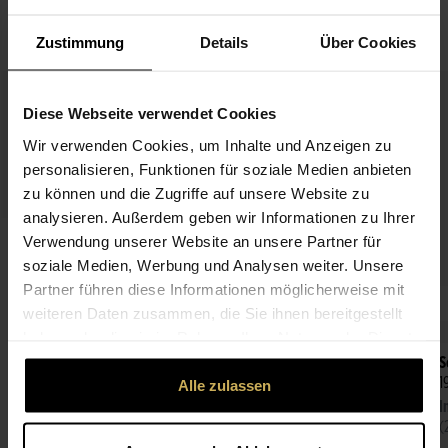
PASSEND ZUM BLUMENGRUSS
Zustimmung
Details
Über Cookies
Diese Webseite verwendet Cookies
Wir verwenden Cookies, um Inhalte und Anzeigen zu
personalisieren, Funktionen für soziale Medien anbieten
zu können und die Zugriffe auf unsere Website zu
analysieren. Außerdem geben wir Informationen zu Ihrer
Happy Birthday
Verwendung unserer Website an unsere Partner für
3,99 €
soziale Medien, Werbung und Analysen weiter. Unsere
Partner führen diese Informationen möglicherweise mit
weiteren Daten zusammen, die Sie ihnen bereitgestellt
haben oder die sie im Rahmen Ihrer Nutzung der Dienste
gesammelt haben.
Fleur de Choco Pralinen
S
6,99 €
1
Alle zulassen
Inhalt:
62 g
I
(11,27 € / 100 g)
(