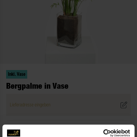
Inkl. Vase
Bergpalme in Vase
Lieferadresse eingeben
BESCHREIBUNG