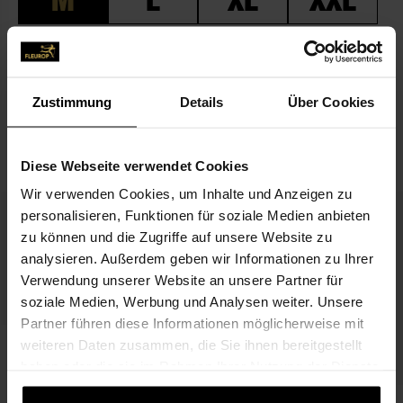
Zum Merkzettel hinzufügen
Zustimmung
Details
Über Cookies
BESCHREIBUNG
PASSEND ZUM BLUMENGRUSS
Diese Webseite verwendet Cookies
Wir verwenden Cookies, um Inhalte und Anzeigen zu
personalisieren, Funktionen für soziale Medien anbieten
zu können und die Zugriffe auf unsere Website zu
analysieren. Außerdem geben wir Informationen zu Ihrer
Verwendung unserer Website an unsere Partner für
soziale Medien, Werbung und Analysen weiter. Unsere
Partner führen diese Informationen möglicherweise mit
Alles Gute zum Geburtstag
weiteren Daten zusammen, die Sie ihnen bereitgestellt
3,99 €
haben oder die sie im Rahmen Ihrer Nutzung der Dienste
gesammelt haben.