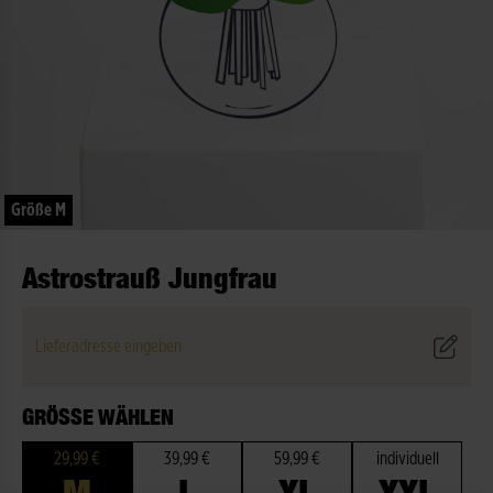
Größe M
Astrostrauß Jungfrau
Lieferadresse eingeben
GRÖSSE WÄHLEN
29,99 €
39,99 €
59,99 €
individuell
M
L
XL
XXL