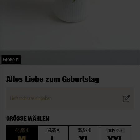
Größe M
Alles Liebe zum Geburtstag
Lieferadresse eingeben
GRÖSSE WÄHLEN
44,99 €
69,99 €
89,99 €
individuell
M
L
XL
XXL