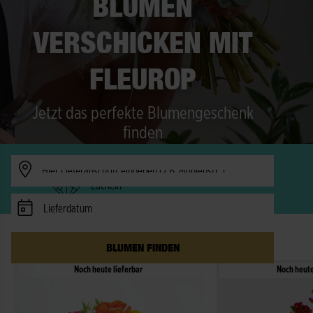
BLUMEN
VERSCHICKEN MIT
FLEUROP
Jetzt das perfekte Blumengeschenk
finden
Verfügbarkeit prüfen
Freude in 150 Länder - schneller als ein
Lächeln
Lieferdatum
DIE BESTSELLER IM AUGUST
BLUMEN FINDEN
Noch heute lieferbar
Noch heute