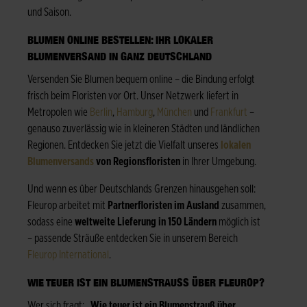
und Saison.
BLUMEN ONLINE BESTELLEN: IHR LOKALER
BLUMENVERSAND IN GANZ DEUTSCHLAND
Versenden Sie Blumen bequem online – die Bindung erfolgt
frisch beim Floristen vor Ort. Unser Netzwerk liefert in
Metropolen wie
Berlin
,
Hamburg
,
München
und
Frankfurt
–
genauso zuverlässig wie in kleineren Städten und ländlichen
Regionen. Entdecken Sie jetzt die Vielfalt unseres
lokalen
Blumenversands
von Regionsfloristen
in Ihrer Umgebung.
Und wenn es über Deutschlands Grenzen hinausgehen soll:
Fleurop arbeitet mit
Partnerfloristen im Ausland
zusammen,
sodass eine
weltweite Lieferung in 150 Ländern
möglich ist
– passende Sträuße entdecken Sie in unserem Bereich
Fleurop International
.
WIE TEUER IST EIN BLUMENSTRAUSS ÜBER FLEUROP?
Wer sich fragt: „
Wie teuer ist ein Blumenstrauß über