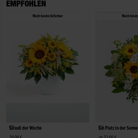
EMPFOHLEN
Noch heute lieferbar
Noch heute
Strauß der Woche
Ein Platz in der Sonne
29,99 €
ab 32,99 €