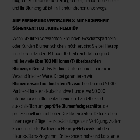
möglich. So bleibt die Bestellung schnell, flexibel und sicher –
und Ihr Blumengruß ist im Handumdrehen unterwegs.
AUF ERFAHRUNG VERTRAUEN & MIT SICHERHEIT
SCHENKEN: 100 JAHRE FLEUROP
Wenn Sie Ihren Verwandten, Freunden, Geschäftspartnern
oder Kunden Blumen schicken möchten, sind Sie bei Fleurop
in sicheren Händen: Mit über 100 Jahren Erfahrung und
mittlerweile
über 100 Millionen (!) überbrachten
Blumengrüßen
ist das Berliner Unternehmen führend im
Versand frischer Ware. Dabei garantieren wir
Blumenversand auf höchstem Niveau
: bei den rund 5.000
Partner-Floristen deutschlandweit und etwa 50.000
internationalen Blumenfachhändlern handelt es sich
ausschließlich um
geprüfte Blumenfachgeschäfte
, die
professionell und mit hoher Qualität arbeiten. Dafür stehen
ihnen regelmäßige Fleurop-Schulungen zur Verfügung. Zudem
können sich die
Partner im Fleurop-Netzwerk
mit dem
Fleurop-Stars-Programm für besonders hohe und konstante