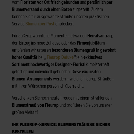
vom
Floristen vor Ort frisch gebunden
und
persönlich per
Blumenversand durch einen Boten
zugestellt. Zudem
können Sie für ausgewählte Sträuße unseren praktischen
Service
Blumen per Post
entdecken.
Für außergewöhnliche Momente – etwa den
Heiratsantrag
,
den Einzug ins neue Zuhause oder das
Firmenjubiläum
–
empfehlen wir unseren
besonderen Blumengruß in gewohnt
hoher Qualität
bei
„
Fleurop Deluxe
“
: ein
exklusives
Sortiment hochwertiger Designer-Floristik
, meisterhaft
gefertigt und individuell gebunden. Diese
exquisiten
Blumen-Arrangements
werden – wie alle Fleurop-Sträuße –
mit Ihren Wünschen persönlich überreicht.
Verschenken Sie noch heute Freude mit einem strahlenden
Blumenstrauß von Fleurop
und profitieren Sie von unserer
großen Vielfalt!
IHR FLEUROP-SERVICE: BLUMENSTRÄUSSE SICHER B
ESTELLEN