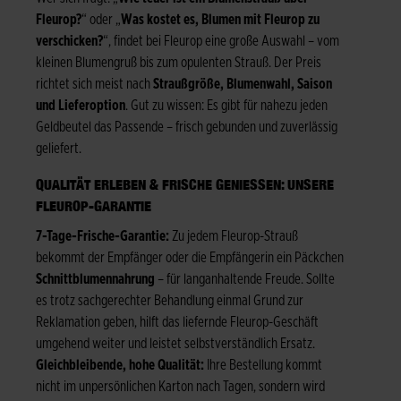
Fleurop?
“ oder „
Was kostet es, Blumen mit Fleurop zu
verschicken?
“, findet bei Fleurop eine große Auswahl – vom
kleinen Blumengruß bis zum opulenten Strauß. Der Preis
richtet sich meist nach
Straußgröße, Blumenwahl, Saison
und Lieferoption
. Gut zu wissen: Es gibt für nahezu jeden
Geldbeutel das Passende – frisch gebunden und zuverlässig
geliefert.
QUALITÄT ERLEBEN & FRISCHE GENIESSEN: UNSERE F
LEUROP-GARANTIE
7-Tage-Frische-Garantie:
Zu jedem Fleurop-Strauß
bekommt der Empfänger oder die Empfängerin ein Päckchen
Schnittblumennahrung
– für langanhaltende Freude. Sollte
es trotz sachgerechter Behandlung einmal Grund zur
Reklamation geben, hilft das liefernde Fleurop-Geschäft
umgehend weiter und leistet selbstverständlich Ersatz.
Gleichbleibende, hohe Qualität:
Ihre Bestellung kommt
nicht im unpersönlichen Karton nach Tagen, sondern wird