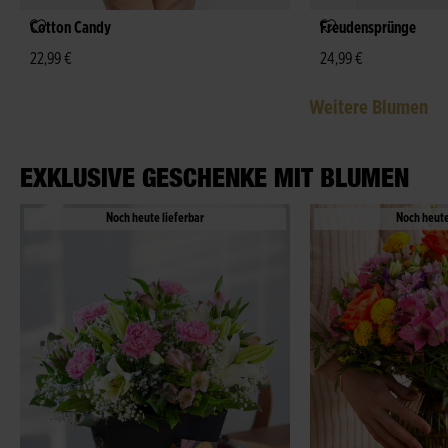
Cotton Candy
Freudensprünge
22,99 €
24,99 €
Weitere Blumen
EXKLUSIVE GESCHENKE MIT BLUMEN
Noch heute lieferbar
Noch heute