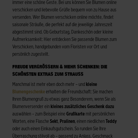
immer eine schöne Geste. Bei uns können Sie Blumen online
verschicken und liebevolle Grüße bequem von zu Hause aus
versenden. Wer Blumen verschicken online möchte, findet
saisonale Sträuße, die perfekt auf die jeweilige Jahreszeit
abgestimmt sind. Ob Geburtstag, Dankeschön oder kleine
Aufmerksamkeit: Hier entdecken Sie passende Blumen zum
Verschicken, handgebunden vom Floristen vor Ort und
persönlich zugestellt.
FREUDE VERGRÖSSERN & MEHR SCHENKEN: DIE S
CHÖNSTEN EXTRAS ZUM STRAUSS
Manchmal ist mehr eben doch mehr – und
kleine
Blumengeschenke
erhalten die Freundschaft: Sie machen
Ihren Blumengruß zu etwas ganz Besonderem, wenn Sie als
Blumenversender ein
kleines zusätzliches Geschenk dazu
auswählen – zum Beispiel eine
Grußkarte
mit persönlichen
Worten, eine Flasche
Sekt
,
Pralinen
, einen niedlichen
Teddy
oder auch einen Einkaufsgutschein. So runden Sie Ihre
Überraschung stilvoll ab – passend zu Anlass, Geschmack