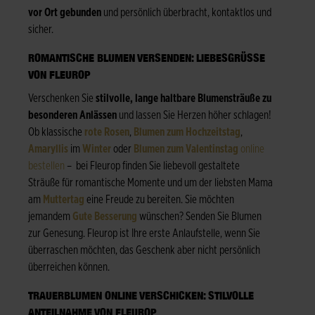
vor Ort gebunden
und persönlich überbracht, kontaktlos und
sicher.
ROMANTISCHE BLUMEN VERSENDEN: LIEBESGRÜSSE V
ON FLEUROP
Verschenken Sie
stilvolle, lange haltbare Blumensträuße zu
besonderen Anlässen
und lassen Sie Herzen höher schlagen!
Ob klassische
rote Rosen
,
Blumen zum Hochzeitstag
,
Amaryllis
im
Winter
oder
Blumen zum Valentinstag
online
bestellen
– bei Fleurop finden Sie liebevoll gestaltete
Sträuße für romantische Momente und um der liebsten Mama
am
Muttertag
eine Freude zu bereiten. Sie möchten
jemandem
Gute Besserung
wünschen? Senden Sie Blumen
zur Genesung. Fleurop ist Ihre erste Anlaufstelle, wenn Sie
überraschen möchten, das Geschenk aber nicht persönlich
überreichen können.
TRAUERBLUMEN ONLINE VERSCHICKEN: STILVOLLE
ANTEILNAHME VON FLEUROP