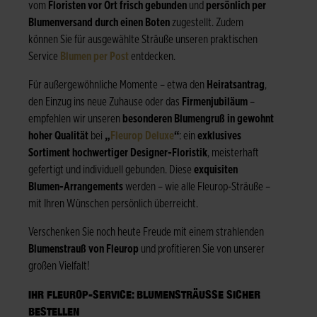
vom
Floristen vor Ort frisch gebunden
und
persönlich per
Blumenversand durch einen Boten
zugestellt. Zudem
können Sie für ausgewählte Sträuße unseren praktischen
Service
Blumen per Post
entdecken.
Für außergewöhnliche Momente – etwa den
Heiratsantrag
,
den Einzug ins neue Zuhause oder das
Firmenjubiläum
–
empfehlen wir unseren
besonderen Blumengruß in gewohnt
hoher Qualität
bei
„
Fleurop Deluxe
“
: ein
exklusives
Sortiment hochwertiger Designer-Floristik
, meisterhaft
gefertigt und individuell gebunden. Diese
exquisiten
Blumen-Arrangements
werden – wie alle Fleurop-Sträuße –
mit Ihren Wünschen persönlich überreicht.
Verschenken Sie noch heute Freude mit einem strahlenden
Blumenstrauß von Fleurop
und profitieren Sie von unserer
großen Vielfalt!
IHR FLEUROP-SERVICE: BLUMENSTRÄUSSE SICHER B
ESTELLEN