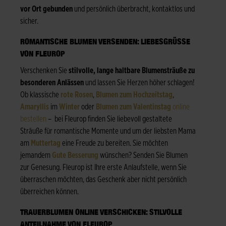
vor Ort gebunden
und persönlich überbracht, kontaktlos und
sicher.
ROMANTISCHE BLUMEN VERSENDEN: LIEBESGRÜSSE V
ON FLEUROP
Verschenken Sie
stilvolle, lange haltbare Blumensträuße zu
besonderen Anlässen
und lassen Sie Herzen höher schlagen!
Ob klassische
rote Rosen
,
Blumen zum Hochzeitstag
,
Amaryllis
im
Winter
oder
Blumen zum Valentinstag
online
bestellen
– bei Fleurop finden Sie liebevoll gestaltete
Sträuße für romantische Momente und um der liebsten Mama
am
Muttertag
eine Freude zu bereiten. Sie möchten
jemandem
Gute Besserung
wünschen? Senden Sie Blumen
zur Genesung. Fleurop ist Ihre erste Anlaufstelle, wenn Sie
überraschen möchten, das Geschenk aber nicht persönlich
überreichen können.
TRAUERBLUMEN ONLINE VERSCHICKEN: STILVOLLE
ANTEILNAHME VON FLEUROP