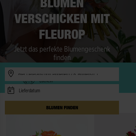
BLUMEN
VERSCHICKEN MIT
FLEUROP
Jetzt das perfekte Blumengeschenk
finden
Verfügbarkeit prüfen
Freude in 150 Länder - schneller als ein
Lächeln
Lieferdatum
DIE BESTSELLER IM AUGUST
BLUMEN FINDEN