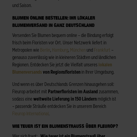
und Saison.
BLUMEN ONLINE BESTELLEN: IHR LOKALER
BLUMENVERSAND IN GANZ DEUTSCHLAND
Versenden Sie Blumen bequem online – die Bindung erfolgt
frisch beim Floristen vor Ort. Unser Netzwerk liefert in
Metropolen wie
Berlin
,
Hamburg
,
München
und
Frankfurt
–
genauso zuverlässig wie in kleineren Städten und ländlichen
Regionen. Entdecken Sie jetzt die Vielfalt unseres
lokalen
Blumenversands
von Regionsfloristen
in Ihrer Umgebung.
Und wenn es über Deutschlands Grenzen hinausgehen soll:
Fleurop arbeitet mit
Partnerfloristen im Ausland
zusammen,
sodass eine
weltweite Lieferung in 150 Ländern
möglich ist
– passende Sträuße entdecken Sie in unserem Bereich
Fleurop International
.
WIE TEUER IST EIN BLUMENSTRAUSS ÜBER FLEUROP?
Wer sich fragt: „
Wie teuer ist ein Blumenstrauß über