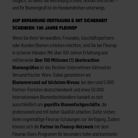
möglich. So bleibt die Bestellung schnell, flexibel und sicher –
und Ihr Blumengruß ist im Handumdrehen unterwegs.
AUF ERFAHRUNG VERTRAUEN & MIT SICHERHEIT
SCHENKEN: 100 JAHRE FLEUROP
Wenn Sie Ihren Verwandten, Freunden, Geschäftspartnern
oder Kunden Blumen schicken möchten, sind Sie bei Fleurop
in sicheren Händen: Mit über 100 Jahren Erfahrung und
mittlerweile
über 100 Millionen (!) überbrachten
Blumengrüßen
ist das Berliner Unternehmen führend im
Versand frischer Ware. Dabei garantieren wir
Blumenversand auf höchstem Niveau
: bei den rund 5.000
Partner-Floristen deutschlandweit und etwa 50.000
internationalen Blumenfachhändlern handelt es sich
ausschließlich um
geprüfte Blumenfachgeschäfte
, die
professionell und mit hoher Qualität arbeiten. Dafür stehen
ihnen regelmäßige Fleurop-Schulungen zur Verfügung. Zudem
können sich die
Partner im Fleurop-Netzwerk
mit dem
Fleurop-Stars-Programm für besonders hohe und konstante