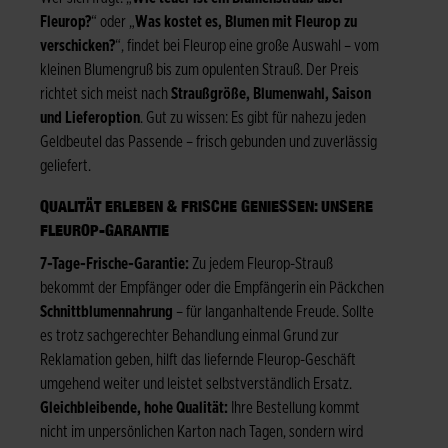
Fleurop?
“ oder „
Was kostet es, Blumen mit Fleurop zu
verschicken?
“, findet bei Fleurop eine große Auswahl – vom
kleinen Blumengruß bis zum opulenten Strauß. Der Preis
richtet sich meist nach
Straußgröße, Blumenwahl, Saison
und Lieferoption
. Gut zu wissen: Es gibt für nahezu jeden
Geldbeutel das Passende – frisch gebunden und zuverlässig
geliefert.
QUALITÄT ERLEBEN & FRISCHE GENIESSEN: UNSERE F
LEUROP-GARANTIE
7-Tage-Frische-Garantie:
Zu jedem Fleurop-Strauß
bekommt der Empfänger oder die Empfängerin ein Päckchen
Schnittblumennahrung
– für langanhaltende Freude. Sollte
es trotz sachgerechter Behandlung einmal Grund zur
Reklamation geben, hilft das liefernde Fleurop-Geschäft
umgehend weiter und leistet selbstverständlich Ersatz.
Gleichbleibende, hohe Qualität:
Ihre Bestellung kommt
nicht im unpersönlichen Karton nach Tagen, sondern wird