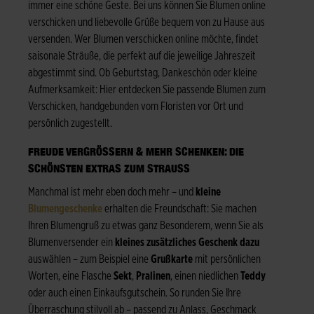
immer eine schöne Geste. Bei uns können Sie Blumen online
verschicken und liebevolle Grüße bequem von zu Hause aus
versenden. Wer Blumen verschicken online möchte, findet
saisonale Sträuße, die perfekt auf die jeweilige Jahreszeit
abgestimmt sind. Ob Geburtstag, Dankeschön oder kleine
Aufmerksamkeit: Hier entdecken Sie passende Blumen zum
Verschicken, handgebunden vom Floristen vor Ort und
persönlich zugestellt.
FREUDE VERGRÖSSERN & MEHR SCHENKEN: DIE S
CHÖNSTEN EXTRAS ZUM STRAUSS
Manchmal ist mehr eben doch mehr – und
kleine
Blumengeschenke
erhalten die Freundschaft: Sie machen
Ihren Blumengruß zu etwas ganz Besonderem, wenn Sie als
Blumenversender ein
kleines zusätzliches Geschenk dazu
auswählen – zum Beispiel eine
Grußkarte
mit persönlichen
Worten, eine Flasche
Sekt
,
Pralinen
, einen niedlichen
Teddy
oder auch einen Einkaufsgutschein. So runden Sie Ihre
Überraschung stilvoll ab – passend zu Anlass, Geschmack