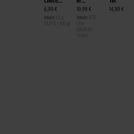
Choco
er
Teddy
Pralinen
6,99 €
Sparkling
19,99 €
"Felix"
14,99 €
Brut
Inhalt:
62 g
Inhalt:
0.75
(11,27 € / 100 g)
Liter
(26,65 € /
1 Liter)