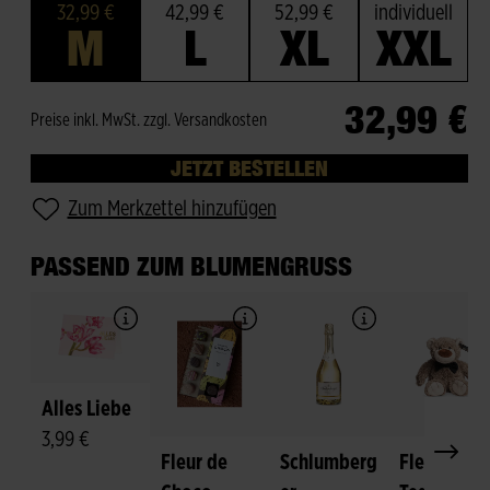
32,99 €
42,99 €
52,99 €
individuell
M
L
XL
XXL
32,99 €
Preise inkl. MwSt. zzgl. Versandkosten
JETZT BESTELLEN
Zum Merkzettel hinzufügen
PASSEND ZUM BLUMENGRUSS
Alles Liebe
3,99 €
Fleur de
Schlumberg
Fleurop-