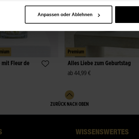
Anpassen oder Ablehnen
mium
Premium
mit Fleur de
Alles Liebe zum Geburtstag
ab 44,99 €
ZURÜCK NACH OBEN
S
WISSENSWERTES