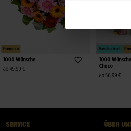
Premium
Geschenkset
Pre
1000 Wünsche
1000 Wünsche 
Choco
ab 49,99 €
ab 56,99 €
SERVICE
ÜBER UN