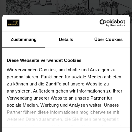
Zustimmung
Details
Über Cookies
KONTAKT
Diese Webseite verwendet Cookies
Wir verwenden Cookies, um Inhalte und Anzeigen zu
Blumen Immergrün
personalisieren, Funktionen für soziale Medien anbieten
Krauel, Fred
zu können und die Zugriffe auf unsere Website zu
Berliner Str. 7
analysieren. Außerdem geben wir Informationen zu Ihrer
Verwendung unserer Website an unsere Partner für
16278 Angermünde
soziale Medien, Werbung und Analysen weiter. Unsere
Partner führen diese Informationen möglicherweise mit
03331-298 95 65
weiteren Daten zusammen, die Sie ihnen bereitgestellt
03331-298 95 31
haben oder die sie im Rahmen Ihrer Nutzung der Dienste
blumenimmergruen@web.de