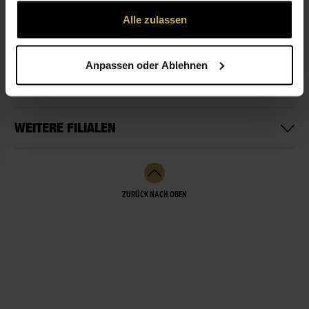
gesammelt haben.
Alle zulassen
ÖFFNUNGSZEITEN
Anpassen oder Ablehnen
LEISTUNGEN
WEITERE FILIALEN
ZURÜCK NACH OBEN