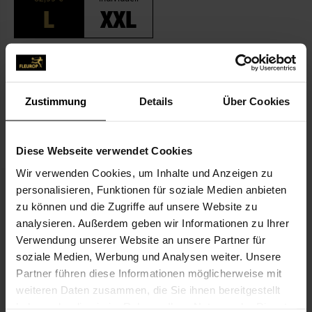
L
XXL
Zum Merkzettel hinzufügen
BESCHREIBUNG
Zustimmung
Details
Über Cookies
PASSEND ZUM BLUMENGRUSS
Diese Webseite verwendet Cookies
Wir verwenden Cookies, um Inhalte und Anzeigen zu
personalisieren, Funktionen für soziale Medien anbieten
zu können und die Zugriffe auf unsere Website zu
analysieren. Außerdem geben wir Informationen zu Ihrer
Verwendung unserer Website an unsere Partner für
soziale Medien, Werbung und Analysen weiter. Unsere
Partner führen diese Informationen möglicherweise mit
In stillem Gedenken
weiteren Daten zusammen, die Sie ihnen bereitgestellt
3,99 €
haben oder die sie im Rahmen Ihrer Nutzung der Dienste