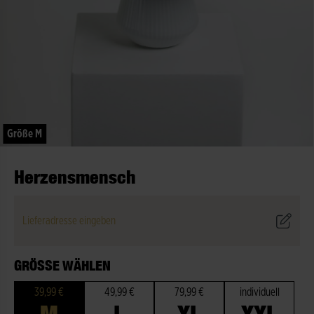
Größe M
Herzensmensch
Lieferadresse eingeben
GRÖSSE WÄHLEN
39,99 €
49,99 €
79,99 €
individuell
M
L
XL
XXL