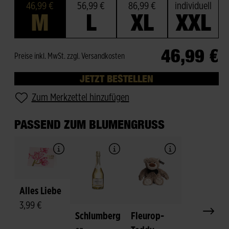
46,99 €
56,99 €
86,99 €
individuell
M
L
XL
XXL
46,99 €
Preise inkl. MwSt. zzgl. Versandkosten
JETZT BESTELLEN
Zum Merkzettel hinzufügen
PASSEND ZUM BLUMENGRUSS
Alles Liebe
3,99 €
Schlumberg
Fleurop-