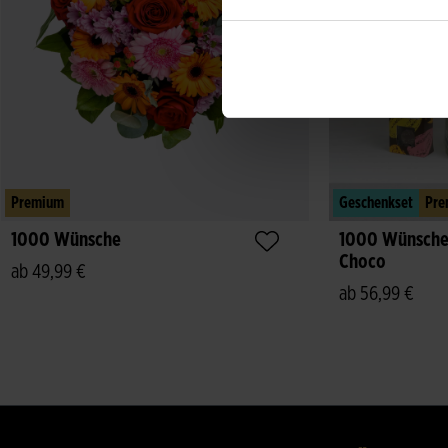
Premium
Geschenkset
Pre
1000 Wünsche
1000 Wünsche 
Choco
ab 49,99 €
ab 56,99 €