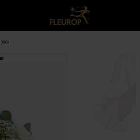
Choco
ar