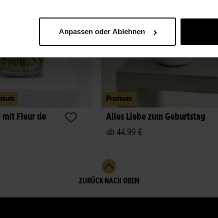
Anpassen oder Ablehnen
mium
Premium
mit Fleur de
Alles Liebe zum Geburtstag
ab 44,99 €
ZURÜCK NACH OBEN