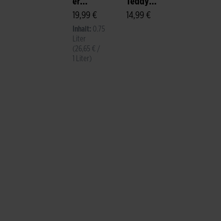
er
Teddy
Sparkling
19,99 €
"Felix"
14,99 €
Brut
Inhalt:
0.75
Liter
(26,65 € /
1 Liter)